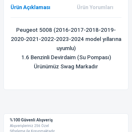
Ürün Açıklaması
Ürün Yorumları
Peugeot 5008
(2016-2017-2018-2019-
2020-2021-2022-2023-2024 model yıllarına
uyumlu)
1.6 Benzinli Devirdaim (Su Pompası)
Ürünümüz Swag Markadır
Bu ürünün fiyat bilgisi, resim, ürün açıklamalarında ve diğer
konularda yetersiz gördüğünüz noktaları öneri formunu
Bu ürüne ilk yorumu siz yapın!
kullanarak tarafımıza iletebilirsiniz.
Görüş ve önerileriniz için teşekkür ederiz.
Yorum Yaz
%100 Güvenli Alışveriş
Ürün resmi kalitesiz, bozuk veya görüntülenemiyor.
Alışverişleriniz 256 Özel
Şifreleme ile Korunmaktadır.