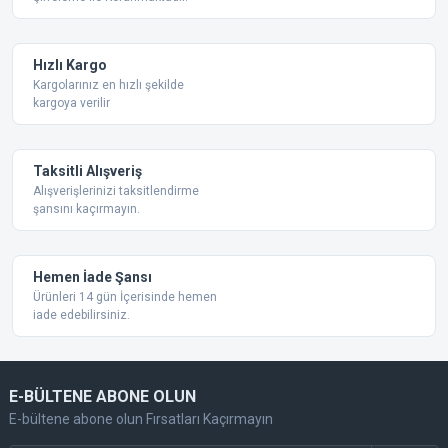
Ürün açıklamasında eksik bilgiler bulunuyor.
Ürün bilgilerinde hatalar bulunuyor.
Ürün fiyatı diğer sitelerden daha pahalı.
Hızlı Kargo
Bu ürüne benzer farklı alternatifler olmalı.
Kargolarınız en hızlı şekilde
kargoya verilir
Taksitli Alışveriş
Alışverişlerinizi taksitlendirme
şansını kaçırmayın.
Gönder
Hemen İade Şansı
Ürünleri 14 gün İçerisinde hemen
iade edebilirsiniz.
E-BÜLTENE ABONE OLUN
E-bültene abone olun Fırsatları Kaçırmayın