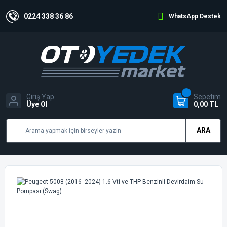
0224 338 36 86
WhatsApp Destek
Giriş Yap
Sepetim
Üye Ol
0,00 TL
ARA