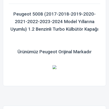
Peugeot 5008 (2017-2018-2019-2020-
2021-2022-2023-2024 Model Yıllarına
Uyumlu) 1.2 Benzinli Turbo Külbütör Kapağı
Ürünümüz Peugeot Orijinal Markadır
Bu ürünün fiyat bilgisi, resim, ürün açıklamalarında ve diğer
konularda yetersiz gördüğünüz noktaları öneri formunu
Bu ürüne ilk yorumu siz yapın!
kullanarak tarafımıza iletebilirsiniz.
Görüş ve önerileriniz için teşekkür ederiz.