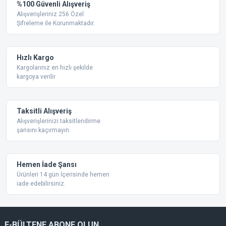
Yorum Yaz
%100 Güvenli Alışveriş
Ürün resmi kalitesiz, bozuk veya görüntülenemiyor.
Alışverişleriniz 256 Özel
Şifreleme ile Korunmaktadır.
Ürün açıklamasında eksik bilgiler bulunuyor.
Ürün bilgilerinde hatalar bulunuyor.
Ürün fiyatı diğer sitelerden daha pahalı.
Hızlı Kargo
Bu ürüne benzer farklı alternatifler olmalı.
Kargolarınız en hızlı şekilde
kargoya verilir
Taksitli Alışveriş
Alışverişlerinizi taksitlendirme
şansını kaçırmayın.
Gönder
Hemen İade Şansı
Ürünleri 14 gün İçerisinde hemen
iade edebilirsiniz.
E-BÜLTENE ABONE OLUN