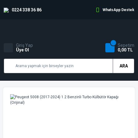
0224 338 36 86
WhatsApp Destek
Giriş Yap
Sepetim
Üye Ol
0,00 TL
ARA