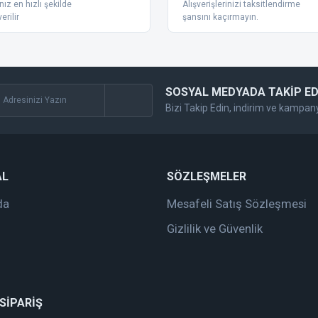
nız en hızlı şekilde
Alışverişlerinizi taksitlendirme
erilir
şansını kaçırmayın.
SOSYAL MEDYADA TAKİP ED
Bizi Takip Edin, indirim ve kampan
Gönder
AL
SÖZLEŞMELER
da
Mesafeli Satış Sözleşmesi
Gizlilik ve Güvenlik
 SİPARİŞ