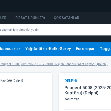
NLER
FIRSAT ÜRÜNLERI
ÇOK SATANLAR
ksesuarlar
Yağ-Antifriz-Katkı-Sprey
Eurorepar
Togg
Peugeot 5008 (2025-2026) 1.5 BlueHDI Oksijen Sensörü (Azot Kaptörü) (Delphi)
DELPHİ
Peugeot 5008 (2025-20
Kaptörü) (Delphi)
Yorum Yap