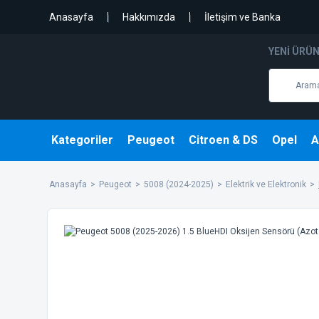
Anasayfa
Hakkımızda
İletişim ve Banka
YENI ÜRÜ
Kategoriler
Peugeot
Citroen & DS
Opel
A
Anasayfa
Peugeot
5008 (2024-2025)
Elektrik ve Elektronik