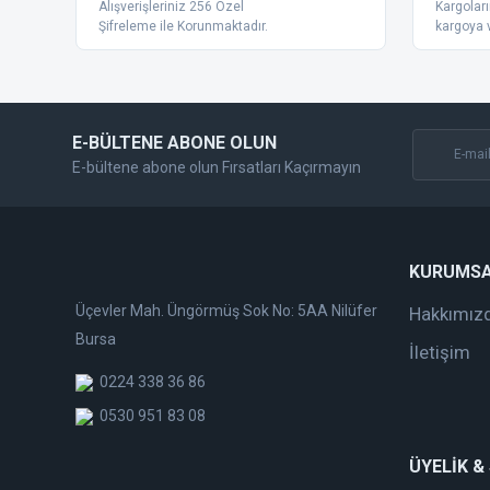
Alışverişleriniz 256 Özel
Kargoları
Ürün bilgilerinde hatalar bulunuyor.
Şifreleme ile Korunmaktadır.
kargoya v
Ürün fiyatı diğer sitelerden daha pahalı.
Bu ürüne benzer farklı alternatifler olmalı.
E-BÜLTENE ABONE OLUN
E-bültene abone olun Fırsatları Kaçırmayın
KURUMS
Üçevler Mah. Üngörmüş Sok No: 5AA Nilüfer
Hakkımız
Bursa
İletişim
0224 338 36 86
0530 951 83 08
ÜYELİK &