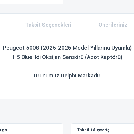
Taksit Seçenekleri
Önerileriniz
Peugeot 5008 (2025-2026 Model Yıllarına Uyumlu)
1.5 BlueHdi Oksijen Sensörü (Azot Kaptörü)
Ürünümüz Delphi Markadır
 konularda yetersiz gördüğünüz noktaları öneri formunu kullanarak tarafımıza ilet
Bu ürüne ilk yorumu siz yapın!
Yorum Yaz
argo
Taksitli Alışveriş