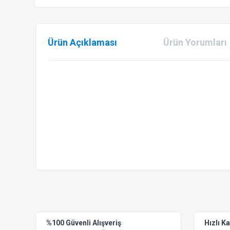
Ürün Açıklaması
Ürün Yorumları
Bu ürünün fiyat bilgisi, resim, ürün açıklamalarında ve diğer
Görüş ve önerileriniz için teşekkür ederiz.
Ürün resmi kalitesiz, bozuk veya görüntülenemiyor.
%100 Güvenli Alışveriş
Hızlı K
Ürün açıklamasında eksik bilgiler bulunuyor.