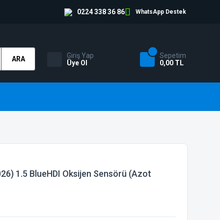
0224 338 36 86
WhatsApp Destek
Giriş Yap
Sepetim
ARA
Üye Ol
0,00 TL
26) 1.5 BlueHDI Oksijen Sensörü (Azot