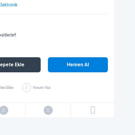
Elektronik
itlerle!!
epete Ekle
Hemen Al
Yorum Yaz