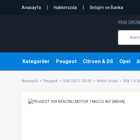
Anasayfa
Hakkımızda
İletişim ve Banka
YENI ÜRÜ
Kategoriler
Peugeot
Citroen & DS
Opel
A
Anasayfa
Peugeot
508 (2011-2018)
Motor Grubu
508 1.6 B