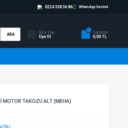
0224 338 36 86
WhatsApp Destek
Giriş Yap
Sepetim
ARA
Üye Ol
0,00 TL
Lİ MOTOR TAKOZU ALT (MEHA)
NZİNLİ