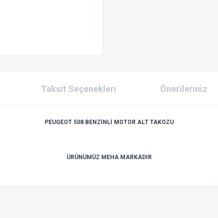
Taksit Seçenekleri
Önerileriniz
PEUGEOT 508 BENZİNLİ MOTOR ALT TAKOZU
ÜRÜNÜMÜZ MEHA MARKADIR
 konularda yetersiz gördüğünüz noktaları öneri formunu kullanarak tarafımıza ilet
Bu ürüne ilk yorumu siz yapın!