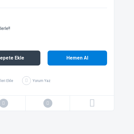
erle!!
epete Ekle
Hemen Al
Yorum Yaz