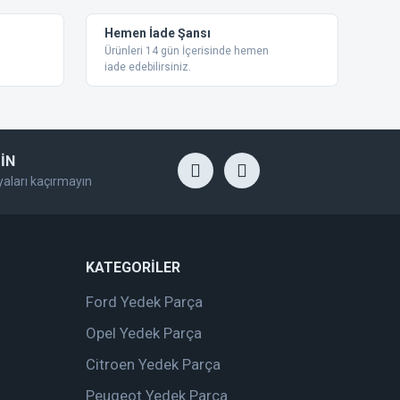
Hemen İade Şansı
Ürünleri 14 gün İçerisinde hemen
iade edebilirsiniz.
İN
yaları kaçırmayın
KATEGORİLER
Ford Yedek Parça
Opel Yedek Parça
Citroen Yedek Parça
Peugeot Yedek Parça