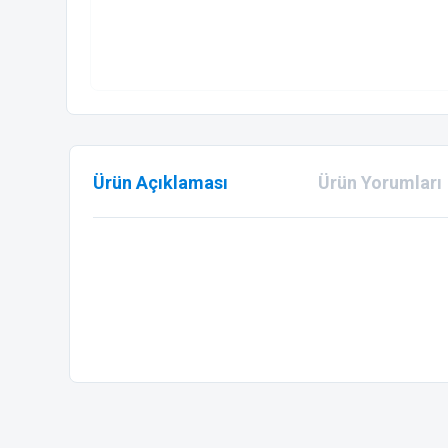
Ürün Açıklaması
Ürün Yorumları
Bu ürünün fiyat bilgisi, resim, ürün açıklamalarında ve diğer
Görüş ve önerileriniz için teşekkür ederiz.