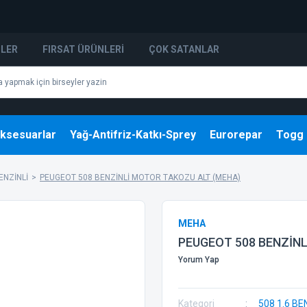
NLER
FIRSAT ÜRÜNLERI
ÇOK SATANLAR
ksesuarlar
Yağ-Antifriz-Katkı-Sprey
Eurorepar
Togg
ENZİNLİ
PEUGEOT 508 BENZİNLİ MOTOR TAKOZU ALT (MEHA)
MEHA
PEUGEOT 508 BENZİN
Yorum Yap
Kategori
508 1.6 BE