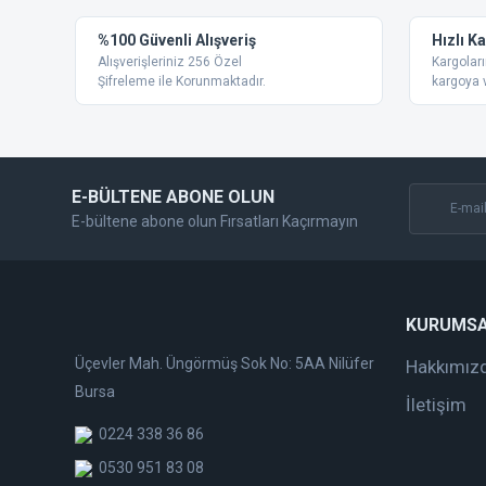
Ürün resmi kalitesiz, bozuk veya görüntülenemiyor.
%100 Güvenli Alışveriş
Hızlı K
Ürün açıklamasında eksik bilgiler bulunuyor.
Alışverişleriniz 256 Özel
Kargoları
Ürün bilgilerinde hatalar bulunuyor.
Şifreleme ile Korunmaktadır.
kargoya v
Ürün fiyatı diğer sitelerden daha pahalı.
Bu ürüne benzer farklı alternatifler olmalı.
E-BÜLTENE ABONE OLUN
E-bültene abone olun Fırsatları Kaçırmayın
KURUMS
Üçevler Mah. Üngörmüş Sok No: 5AA Nilüfer
Hakkımız
Bursa
İletişim
0224 338 36 86
0530 951 83 08