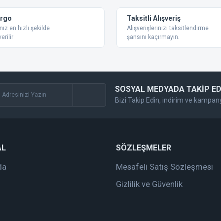
Yorum Yaz
argo
Taksitli Alışveriş
nız en hızlı şekilde
Alışverişlerinizi taksitlendirme
erilir
şansını kaçırmayın.
SOSYAL MEDYADA TAKİP ED
Bizi Takip Edin, indirim ve kampan
Gönder
AL
SÖZLEŞMELER
da
Mesafeli Satış Sözleşmesi
Gizlilik ve Güvenlik