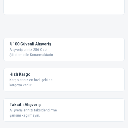
Bu ürünün fiyat bilgisi, resim, ürün açıklamalarında ve diğer
konularda yetersiz gördüğünüz noktaları öneri formunu
Bu ürüne ilk yorumu siz yapın!
kullanarak tarafımıza iletebilirsiniz.
Görüş ve önerileriniz için teşekkür ederiz.
Yorum Yaz
%100 Güvenli Alışveriş
Ürün resmi kalitesiz, bozuk veya görüntülenemiyor.
Alışverişleriniz 256 Özel
Şifreleme ile Korunmaktadır.
Ürün açıklamasında eksik bilgiler bulunuyor.
Ürün bilgilerinde hatalar bulunuyor.
Ürün fiyatı diğer sitelerden daha pahalı.
Hızlı Kargo
Bu ürüne benzer farklı alternatifler olmalı.
Kargolarınız en hızlı şekilde
kargoya verilir
Taksitli Alışveriş
Alışverişlerinizi taksitlendirme
şansını kaçırmayın.
Gönder