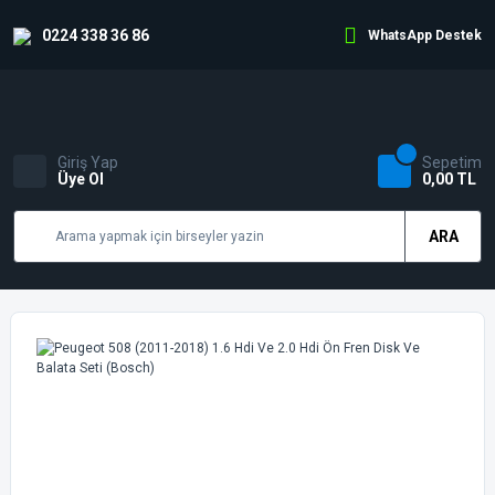
0224 338 36 86
WhatsApp Destek
Giriş Yap
Sepetim
Üye Ol
0,00 TL
ARA