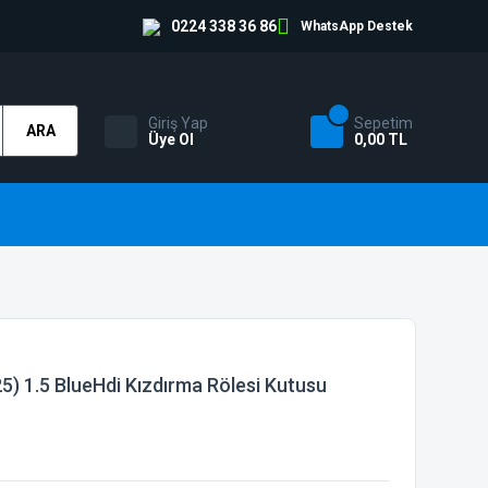
0224 338 36 86
WhatsApp Destek
Giriş Yap
Sepetim
ARA
Üye Ol
0,00 TL
) 1.5 BlueHdi Kızdırma Rölesi Kutusu