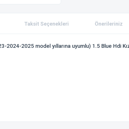
Taksit Seçenekleri
Önerileriniz
2024-2025 model yıllarına uyumlu) 1.5 Blue Hdi Kı
 konularda yetersiz gördüğünüz noktaları öneri formunu kullanarak tarafımıza ilet