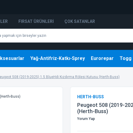
NLER
FIRSAT ÜRÜNLERI
ÇOK SATANLAR
ksesuarlar
Yağ-Antifriz-Katkı-Sprey
Eurorepar
Togg
eugeot 508 (2019-2025) 1.5 BlueHdi Kızdırma Rölesi Kutusu (Herth-Buss)
HERTH-BUSS
Peugeot 508 (2019-2025
(Herth-Buss)
Yorum Yap