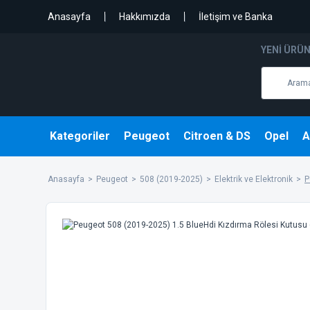
Anasayfa
Hakkımızda
İletişim ve Banka
YENI ÜRÜ
Kategoriler
Peugeot
Citroen & DS
Opel
A
Anasayfa
Peugeot
508 (2019-2025)
Elektrik ve Elektronik
P