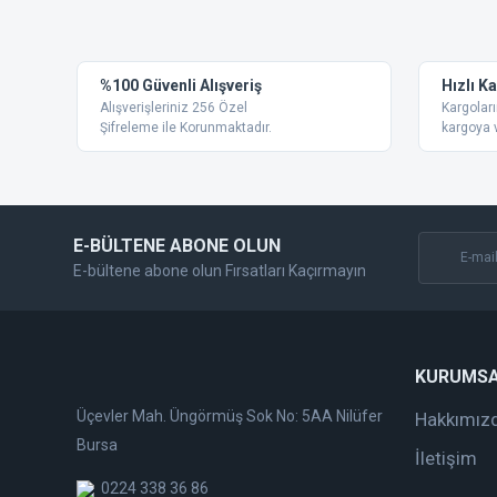
Görüş ve önerileriniz için teşekkür ederiz.
Ürün resmi kalitesiz, bozuk veya görüntülenemiyor.
%100 Güvenli Alışveriş
Hızlı K
Ürün açıklamasında eksik bilgiler bulunuyor.
Alışverişleriniz 256 Özel
Kargoları
Ürün bilgilerinde hatalar bulunuyor.
Şifreleme ile Korunmaktadır.
kargoya v
Ürün fiyatı diğer sitelerden daha pahalı.
Bu ürüne benzer farklı alternatifler olmalı.
E-BÜLTENE ABONE OLUN
E-bültene abone olun Fırsatları Kaçırmayın
KURUMS
Üçevler Mah. Üngörmüş Sok No: 5AA Nilüfer
Hakkımız
Bursa
İletişim
0224 338 36 86