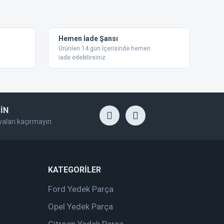
Hemen İade Şansı
Ürünleri 14 gün İçerisinde hemen
iade edebilirsiniz.
İN
yaları kaçırmayın
KATEGORİLER
Ford Yedek Parça
Opel Yedek Parça
Citroen Yedek Parça