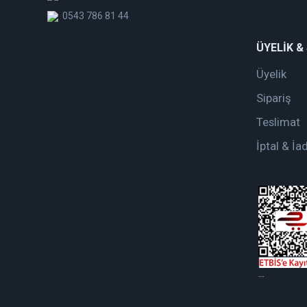
0543 786 81 44
ÜYELİK &
Üyelik
Sipariş
Teslimat
İptal & İa
web tasarım