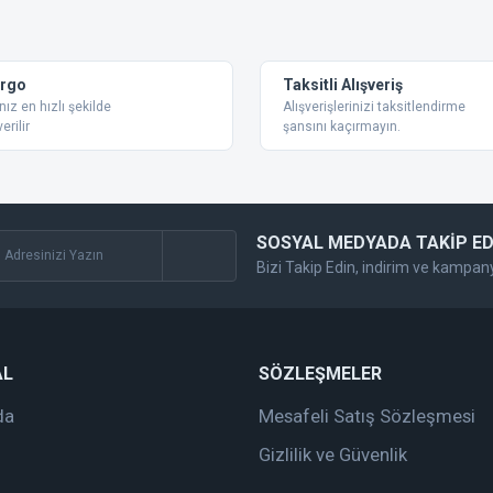
Bu ürüne ilk yorumu siz yapın!
Yorum Yaz
argo
Taksitli Alışveriş
nız en hızlı şekilde
Alışverişlerinizi taksitlendirme
erilir
şansını kaçırmayın.
SOSYAL MEDYADA TAKİP ED
Bizi Takip Edin, indirim ve kampan
Gönder
AL
SÖZLEŞMELER
da
Mesafeli Satış Sözleşmesi
Gizlilik ve Güvenlik