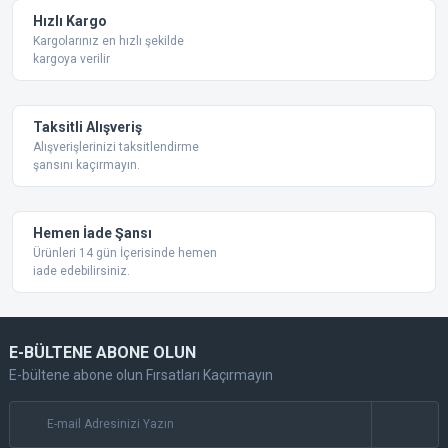
Ürün fiyatı diğer sitelerden daha pahalı.
Hızlı Kargo
Bu ürüne benzer farklı alternatifler olmalı.
Kargolarınız en hızlı şekilde
kargoya verilir
Taksitli Alışveriş
Alışverişlerinizi taksitlendirme
şansını kaçırmayın.
Gönder
Hemen İade Şansı
Ürünleri 14 gün İçerisinde hemen
iade edebilirsiniz.
E-BÜLTENE ABONE OLUN
E-bültene abone olun Fırsatları Kaçırmayın