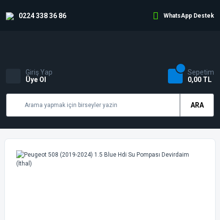
0224 338 36 86
WhatsApp Destek
Giriş Yap
Sepetim
Üye Ol
0,00 TL
ARA