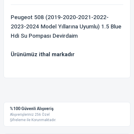
Peugeot 508 (2019-2020-2021-2022-
2023-2024 Model Yıllarına Uyumlu) 1.5 Blue
Hdi Su Pompası Devirdaim
Ürünümüz
ithal
markadır
Bu ürünün fiyat bilgisi, resim, ürün açıklamalarında ve diğer
konularda yetersiz gördüğünüz noktaları öneri formunu
Bu ürüne ilk yorumu siz yapın!
kullanarak tarafımıza iletebilirsiniz.
Görüş ve önerileriniz için teşekkür ederiz.
Yorum Yaz
%100 Güvenli Alışveriş
Ürün resmi kalitesiz, bozuk veya görüntülenemiyor.
Alışverişleriniz 256 Özel
Şifreleme ile Korunmaktadır.
Ürün açıklamasında eksik bilgiler bulunuyor.
Ürün bilgilerinde hatalar bulunuyor.