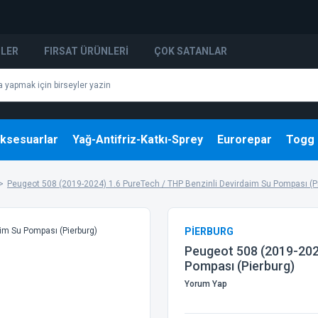
NLER
FIRSAT ÜRÜNLERI
ÇOK SATANLAR
ksesuarlar
Yağ-Antifriz-Katkı-Sprey
Eurorepar
Togg
Peugeot 508 (2019-2024) 1.6 PureTech / THP Benzinli Devirdaim Su Pompası (P
PİERBURG
Peugeot 508 (2019-2024
Pompası (Pierburg)
Yorum Yap