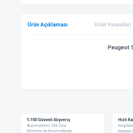
Ürün Açıklaması
Ürün Yorumları
Peugeot 5
Bu ürünün fiyat bilgisi, resim, ürün açıklamalarında ve diğer
Görüş ve önerileriniz için teşekkür ederiz.
Ürün resmi kalitesiz, bozuk veya görüntülenemiyor.
%100 Güvenli Alışveriş
Hızlı K
Ürün açıklamasında eksik bilgiler bulunuyor.
Alışverişleriniz 256 Özel
Kargoları
Ürün bilgilerinde hatalar bulunuyor.
Şifreleme ile Korunmaktadır.
kargoya v