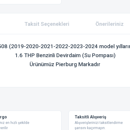
Taksit Seçenekleri
Önerileriniz
08 (2019-2020-2021-2022-2023-2024 model yılları
1.6 THP Benzinli Devirdaim (Su Pompası)
Ürünümüz Pierburg Markadır
 konularda yetersiz gördüğünüz noktaları öneri formunu kullanarak tarafımıza ilet
Bu ürüne ilk yorumu siz yapın!
Yorum Yaz
argo
Taksitli Alışveriş
nız en hızlı şekilde
Alışverişlerinizi taksitlendirme
erilir
şansını kaçırmayın.