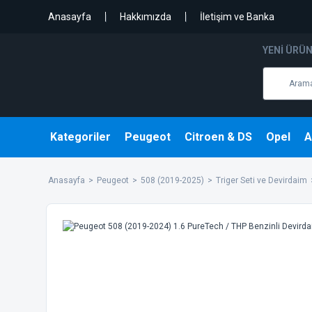
Anasayfa
Hakkımızda
İletişim ve Banka
YENI ÜRÜ
Kategoriler
Peugeot
Citroen & DS
Opel
A
Anasayfa
Peugeot
508 (2019-2025)
Triger Seti ve Devirdaim