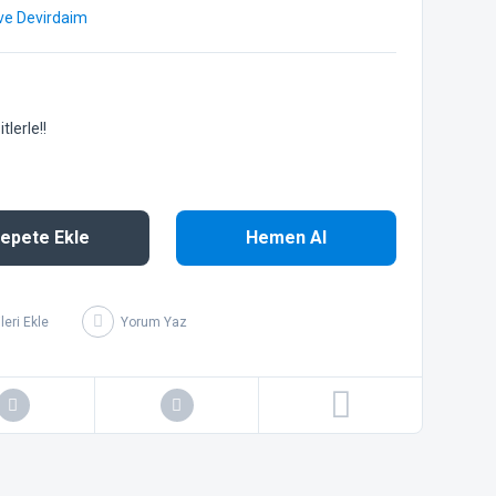
 ve Devirdaim
lerle!!
epete Ekle
Hemen Al
Yorum Yaz