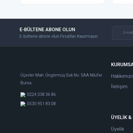
Ürün fiyatı diğer sitelerden daha pahalı.
Bu ürüne benzer farklı alternatifler olmalı.
E-BÜLTENE ABONE OLUN
E-bültene abone olun Fırsatları Kaçırmayın
KURUMS
Üçevler Mah. Üngörmüş Sok No: 5AA Nilüfer
Hakkımız
Bursa
İletişim
0224 338 36 86
0530 951 83 08
ÜYELİK &
Üyelik