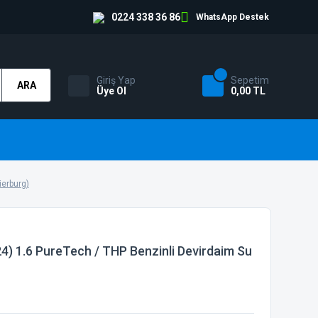
0224 338 36 86
WhatsApp Destek
Giriş Yap
Sepetim
ARA
Üye Ol
0,00 TL
ierburg)
) 1.6 PureTech / THP Benzinli Devirdaim Su