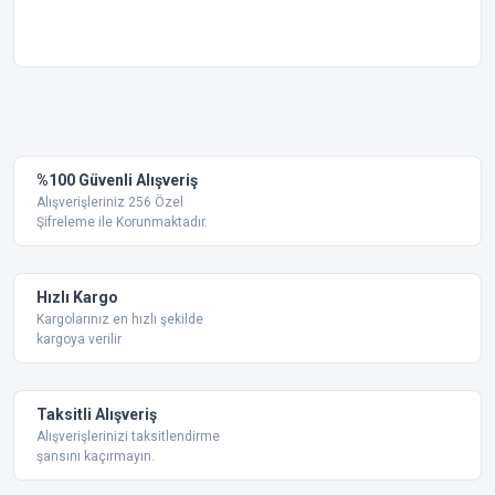
Bu ürünün fiyat bilgisi, resim, ürün açıklamalarında ve diğer
konularda yetersiz gördüğünüz noktaları öneri formunu
Bu ürüne ilk yorumu siz yapın!
kullanarak tarafımıza iletebilirsiniz.
Görüş ve önerileriniz için teşekkür ederiz.
Yorum Yaz
%100 Güvenli Alışveriş
Ürün resmi kalitesiz, bozuk veya görüntülenemiyor.
Alışverişleriniz 256 Özel
Şifreleme ile Korunmaktadır.
Ürün açıklamasında eksik bilgiler bulunuyor.
Ürün bilgilerinde hatalar bulunuyor.
Ürün fiyatı diğer sitelerden daha pahalı.
Hızlı Kargo
Bu ürüne benzer farklı alternatifler olmalı.
Kargolarınız en hızlı şekilde
kargoya verilir
Taksitli Alışveriş
Alışverişlerinizi taksitlendirme
şansını kaçırmayın.
Gönder