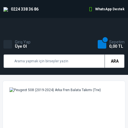
0224 338 36 86
WhatsApp Destek
Giriş Yap
Sepetim
Üye Ol
0,00 TL
ARA