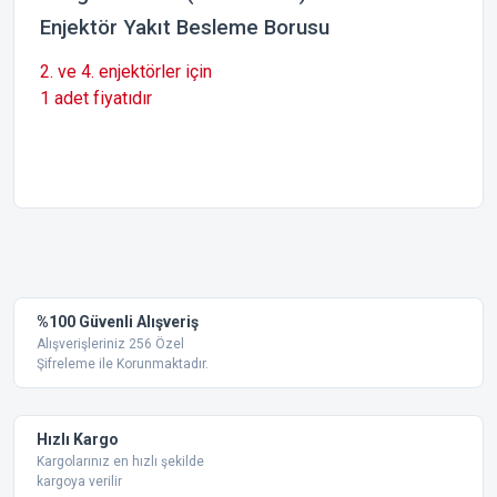
Enjektör Yakıt Besleme Borusu
2. ve 4. enjektörler için
1 adet fiyatıdır
Bu ürünün fiyat bilgisi, resim, ürün açıklamalarında ve diğer
konularda yetersiz gördüğünüz noktaları öneri formunu
Bu ürüne ilk yorumu siz yapın!
kullanarak tarafımıza iletebilirsiniz.
Görüş ve önerileriniz için teşekkür ederiz.
Yorum Yaz
%100 Güvenli Alışveriş
Ürün resmi kalitesiz, bozuk veya görüntülenemiyor.
Alışverişleriniz 256 Özel
Şifreleme ile Korunmaktadır.
Ürün açıklamasında eksik bilgiler bulunuyor.
Ürün bilgilerinde hatalar bulunuyor.
Ürün fiyatı diğer sitelerden daha pahalı.
Hızlı Kargo
Bu ürüne benzer farklı alternatifler olmalı.
Kargolarınız en hızlı şekilde
kargoya verilir