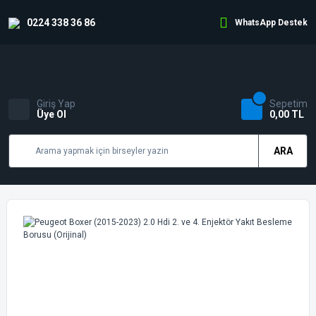
0224 338 36 86
WhatsApp Destek
Giriş Yap
Sepetim
Üye Ol
0,00 TL
ARA