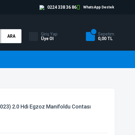
0224 338 36 86
WhatsApp Destek
Giriş Yap
Sepetim
ARA
Üye Ol
0,00 TL
023) 2.0 Hdi Egzoz Manifoldu Contası