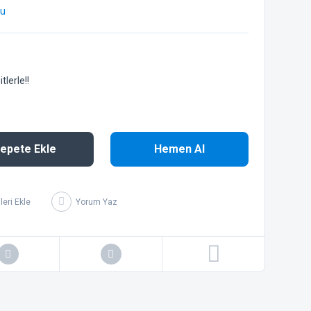
bu
lerle!!
epete Ekle
Hemen Al
Yorum Yaz