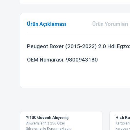
Ürün Açıklaması
Ürün Yorumları
Peugeot Boxer (2015-2023) 2.0 Hdi Egzo
OEM Numarası:
9800943180
Bu ürünün fiyat bilgisi, resim, ürün açıklamalarında ve diğer
Görüş ve önerileriniz için teşekkür ederiz.
Ürün resmi kalitesiz, bozuk veya görüntülenemiyor.
%100 Güvenli Alışveriş
Hızlı K
Ürün açıklamasında eksik bilgiler bulunuyor.
Alışverişleriniz 256 Özel
Kargoları
Ürün bilgilerinde hatalar bulunuyor.
Şifreleme ile Korunmaktadır.
kargoya v