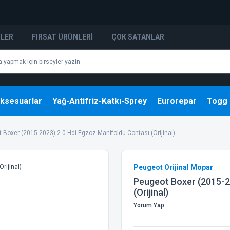
NLER
FIRSAT ÜRÜNLERI
ÇOK SATANLAR
ksesuarlar
Yağ-Antifriz-Katkı-Sprey
Eurorepar
Togg
 Boxer (2015-2023) 2.0 Hdi Egzoz Manifoldu Contası (Orijinal)
Peugeot Orijinal Mopar
Peugeot Boxer (2015-2
(Orijinal)
Yorum Yap