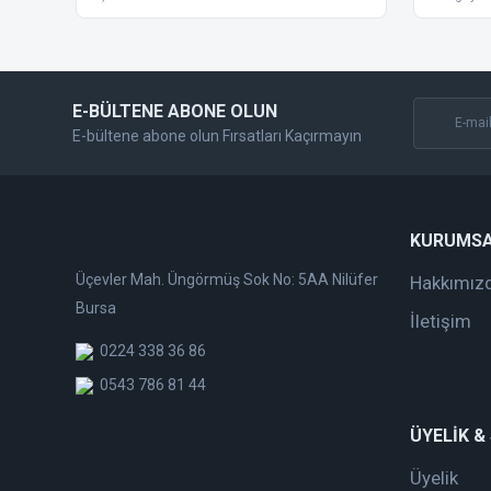
Ürün fiyatı diğer sitelerden daha pahalı.
Bu ürüne benzer farklı alternatifler olmalı.
E-BÜLTENE ABONE OLUN
E-bültene abone olun Fırsatları Kaçırmayın
KURUMS
Üçevler Mah. Üngörmüş Sok No: 5AA Nilüfer
Hakkımız
Bursa
İletişim
0224 338 36 86
0543 786 81 44
ÜYELİK &
Üyelik