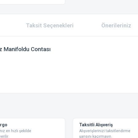
Taksit Seçenekleri
Önerileriniz
z Manifoldu Contası
 konularda yetersiz gördüğünüz noktaları öneri formunu kullanarak tarafımıza ilet
Bu ürüne ilk yorumu siz yapın!
Yorum Yaz
argo
Taksitli Alışveriş
nız en hızlı şekilde
Alışverişlerinizi taksitlendirme
erilir
şansını kaçırmayın.