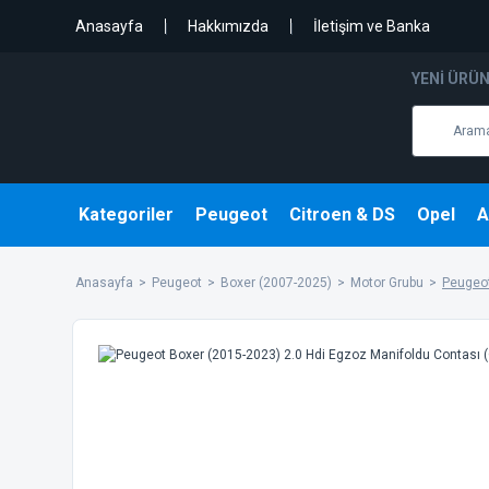
Anasayfa
Hakkımızda
İletişim ve Banka
YENI ÜRÜ
Kategoriler
Peugeot
Citroen & DS
Opel
A
Anasayfa
Peugeot
Boxer (2007-2025)
Motor Grubu
Peugeot