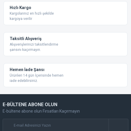
Ürün fiyatı diğer sitelerden daha pahalı.
Hızlı Kargo
Bu ürüne benzer farklı alternatifler olmalı.
Kargolarınız en hızlı şekilde
kargoya verilir
Taksitli Alışveriş
Alışverişlerinizi taksitlendirme
şansını kaçırmayın.
Gönder
Hemen İade Şansı
Ürünleri 14 gün İçerisinde hemen
iade edebilirsiniz.
E-BÜLTENE ABONE OLUN
E-bültene abone olun Fırsatları Kaçırmayın