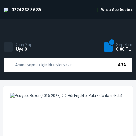
0224 338 36 86
WhatsApp Destek
Giriş Yap
Sepetim
Üye Ol
0,00 TL
ARA