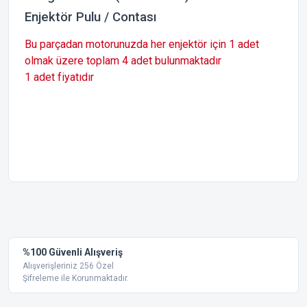
Enjektör Pulu / Contası
Bu parçadan motorunuzda her enjektör için 1 adet
olmak üzere toplam 4 adet bulunmaktadır
1 adet fiyatıdır
Bu ürünün fiyat bilgisi, resim, ürün açıklamalarında ve diğer
konularda yetersiz gördüğünüz noktaları öneri formunu
Bu ürüne ilk yorumu siz yapın!
kullanarak tarafımıza iletebilirsiniz.
Görüş ve önerileriniz için teşekkür ederiz.
Yorum Yaz
%100 Güvenli Alışveriş
Ürün resmi kalitesiz, bozuk veya görüntülenemiyor.
Alışverişleriniz 256 Özel
Şifreleme ile Korunmaktadır.
Ürün açıklamasında eksik bilgiler bulunuyor.
Ürün bilgilerinde hatalar bulunuyor.