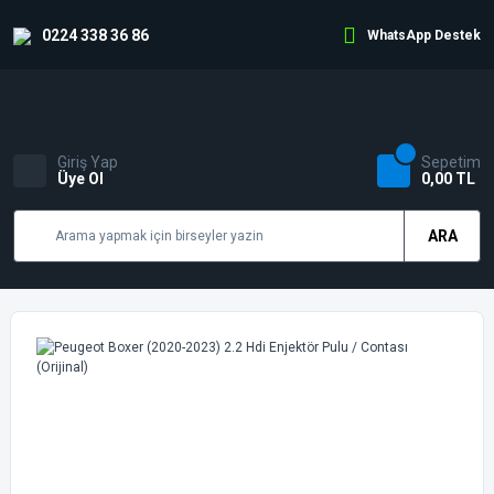
0224 338 36 86
WhatsApp Destek
Giriş Yap
Sepetim
Üye Ol
0,00 TL
ARA