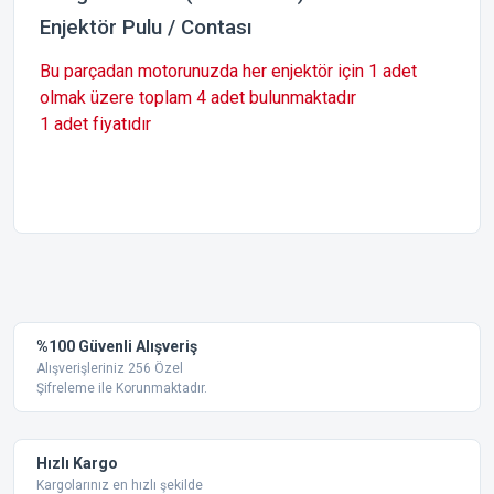
Enjektör Pulu / Contası
Bu parçadan motorunuzda her enjektör için 1 adet
olmak üzere toplam 4 adet bulunmaktadır
1 adet fiyatıdır
Bu ürünün fiyat bilgisi, resim, ürün açıklamalarında ve diğer
konularda yetersiz gördüğünüz noktaları öneri formunu
Bu ürüne ilk yorumu siz yapın!
kullanarak tarafımıza iletebilirsiniz.
Görüş ve önerileriniz için teşekkür ederiz.
Yorum Yaz
%100 Güvenli Alışveriş
Ürün resmi kalitesiz, bozuk veya görüntülenemiyor.
Alışverişleriniz 256 Özel
Şifreleme ile Korunmaktadır.
Ürün açıklamasında eksik bilgiler bulunuyor.
Ürün bilgilerinde hatalar bulunuyor.
Ürün fiyatı diğer sitelerden daha pahalı.
Hızlı Kargo
Bu ürüne benzer farklı alternatifler olmalı.
Kargolarınız en hızlı şekilde