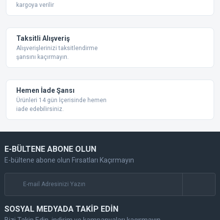
kargoya verilir
Taksitli Alışveriş
Alışverişlerinizi taksitlendirme
şansını kaçırmayın.
Gönder
Hemen İade Şansı
Ürünleri 14 gün İçerisinde hemen
iade edebilirsiniz.
E-BÜLTENE ABONE OLUN
E-bültene abone olun Fırsatları Kaçırmayın
SOSYAL MEDYADA TAKİP EDİN
Bizi Takip Edin, indirim ve kampanyaları kaçırmayın