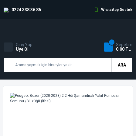
0224 338 36 86
WhatsApp Destek
Giriş Yap
Sepetim
Üye Ol
0,00 TL
ARA