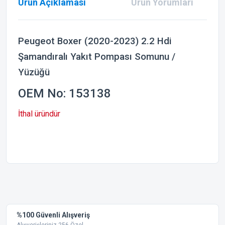
Ürün Açıklaması
Ürün Yorumları
Peugeot Boxer (2020-2023) 2.2 Hdi
Şamandıralı Yakıt Pompası Somunu /
Yüzüğü
OEM No: 153138
İthal üründür
Bu ürünün fiyat bilgisi, resim, ürün açıklamalarında ve diğer
konularda yetersiz gördüğünüz noktaları öneri formunu
Bu ürüne ilk yorumu siz yapın!
kullanarak tarafımıza iletebilirsiniz.
Görüş ve önerileriniz için teşekkür ederiz.
Yorum Yaz
%100 Güvenli Alışveriş
Ürün resmi kalitesiz, bozuk veya görüntülenemiyor.