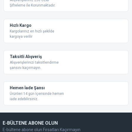
Alışverişleriniz 256 Özel
Şifreleme ile Korunmaktadır.
Ürün açıklamasında eksik bilgiler bulunuyor.
Ürün bilgilerinde hatalar bulunuyor.
Ürün fiyatı diğer sitelerden daha pahalı.
Hızlı Kargo
Bu ürüne benzer farklı alternatifler olmalı.
Kargolarınız en hızlı şekilde
kargoya verilir
Taksitli Alışveriş
Alışverişlerinizi taksitlendirme
şansını kaçırmayın.
Gönder
Hemen İade Şansı
Ürünleri 14 gün İçerisinde hemen
iade edebilirsiniz.
E-BÜLTENE ABONE OLUN
E-bültene abone olun Fırsatları Kaçırmayın