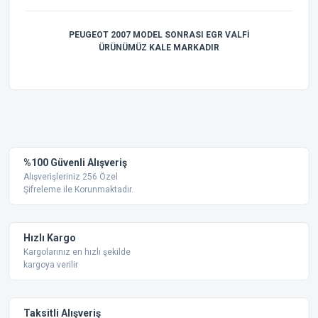
PEUGEOT 2007 MODEL SONRASI EGR VALFİ
ÜRÜNÜMÜZ KALE MARKADIR
Bu ürünün fiyat bilgisi, resim, ürün açıklamalarında ve diğer
konularda yetersiz gördüğünüz noktaları öneri formunu
Bu ürüne ilk yorumu siz yapın!
kullanarak tarafımıza iletebilirsiniz.
Görüş ve önerileriniz için teşekkür ederiz.
Yorum Yaz
%100 Güvenli Alışveriş
Ürün resmi kalitesiz, bozuk veya görüntülenemiyor.
Alışverişleriniz 256 Özel
Şifreleme ile Korunmaktadır.
Ürün açıklamasında eksik bilgiler bulunuyor.
Ürün bilgilerinde hatalar bulunuyor.
Ürün fiyatı diğer sitelerden daha pahalı.
Hızlı Kargo
Bu ürüne benzer farklı alternatifler olmalı.
Kargolarınız en hızlı şekilde
kargoya verilir
Taksitli Alışveriş