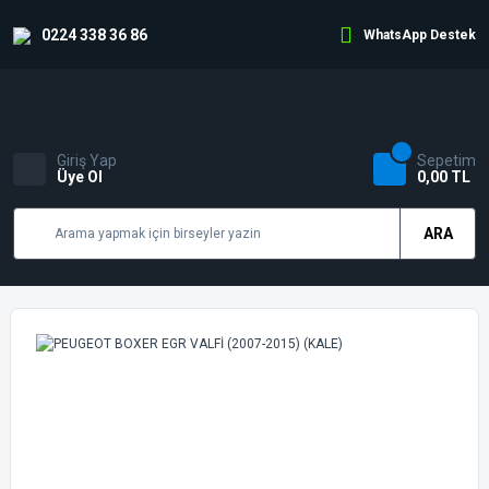
0224 338 36 86
WhatsApp Destek
Giriş Yap
Sepetim
Üye Ol
0,00 TL
ARA