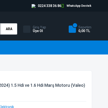
0224 338 36 86
WhatsApp Destek
Giriş Yap
Sepetim
ARA
Üye Ol
0,00 TL
024) 1.5 Hdi ve 1.6 Hdi Marş Motoru (Valeo)
Elektronik