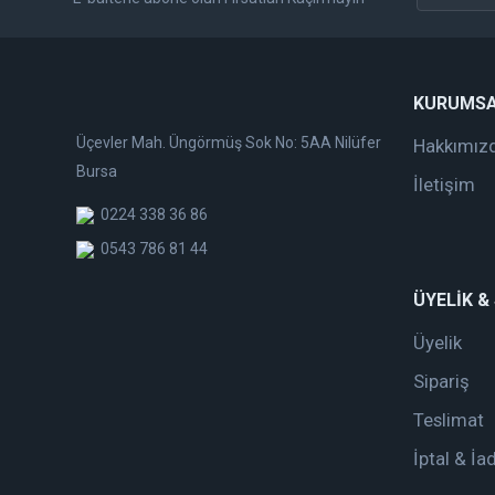
KURUMS
Üçevler Mah. Üngörmüş Sok No: 5AA Nilüfer
Hakkımız
Bursa
İletişim
0224 338 36 86
0543 786 81 44
ÜYELİK &
Üyelik
Sipariş
Teslimat
İptal & İa