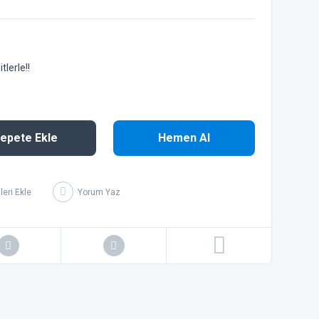
lerle!!
epete Ekle
Hemen Al
Yorum Yaz