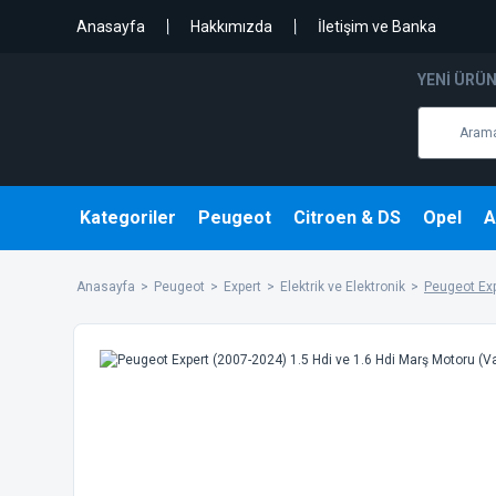
Anasayfa
Hakkımızda
İletişim ve Banka
YENI ÜRÜ
Kategoriler
Peugeot
Citroen & DS
Opel
A
Anasayfa
Peugeot
Expert
Elektrik ve Elektronik
Peugeot Exp