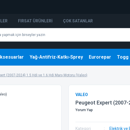
NLER
FIRSAT ÜRÜNLERI
ÇOK SATANLAR
ksesuarlar
Yağ-Antifriz-Katkı-Sprey
Eurorepar
Togg
ert (2007-2024) 1.5 Hdi ve 1.6 Hdi Marş Motoru (Valeo)
VALEO
Peugeot Expert (2007-2
Yorum Yap
Kategori
Elektrik ve 