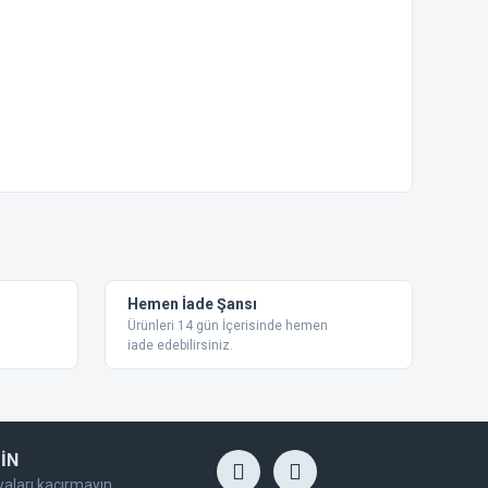
ebilirsiniz.
Hemen İade Şansı
Ürünleri 14 gün İçerisinde hemen
iade edebilirsiniz.
İN
yaları kaçırmayın