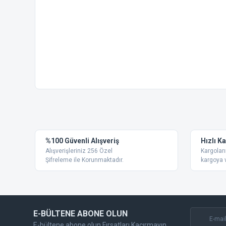
Bu ürünün fiyat bilgisi, resim, ürün açıklamalarında ve diğer
Görüş ve önerileriniz için teşekkür ederiz.
Ürün resmi kalitesiz, bozuk veya görüntülenemiyor.
%100 Güvenli Alışveriş
Hızlı K
Ürün açıklamasında eksik bilgiler bulunuyor.
Alışverişleriniz 256 Özel
Kargoları
Ürün bilgilerinde hatalar bulunuyor.
Şifreleme ile Korunmaktadır.
kargoya v
Ürün fiyatı diğer sitelerden daha pahalı.
Bu ürüne benzer farklı alternatifler olmalı.
E-BÜLTENE ABONE OLUN
E-bültene abone olun Fırsatları Kaçırmayın