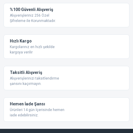
Yorum Yaz
%100 Güvenli Alışveriş
Ürün resmi kalitesiz, bozuk veya görüntülenemiyor.
Alışverişleriniz 256 Özel
Şifreleme ile Korunmaktadır.
Ürün açıklamasında eksik bilgiler bulunuyor.
Ürün bilgilerinde hatalar bulunuyor.
Ürün fiyatı diğer sitelerden daha pahalı.
Hızlı Kargo
Bu ürüne benzer farklı alternatifler olmalı.
Kargolarınız en hızlı şekilde
kargoya verilir
Taksitli Alışveriş
Alışverişlerinizi taksitlendirme
şansını kaçırmayın.
Gönder
Hemen İade Şansı
Ürünleri 14 gün İçerisinde hemen
iade edebilirsiniz.