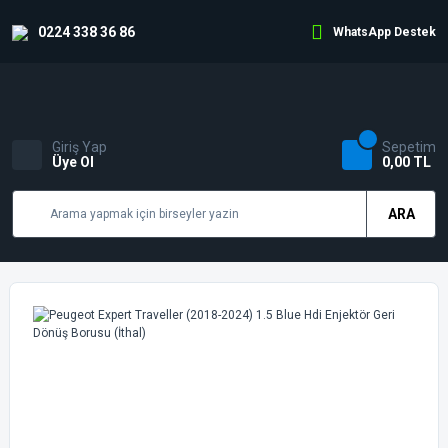
0224 338 36 86
WhatsApp Destek
Giriş Yap
Sepetim
Üye Ol
0,00 TL
ARA