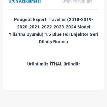
Ürün Açıklaması
Ürün Yorumları
Peugeot Expert Traveller (2018-2019-
2020-2021-2022-2023-2024 Model
Yıllarına Uyumlu) 1.5 Blue Hdi Enjektör Geri
Dönüş Borusu
Ürünümüz İTHAL üründür
Bu ürünün fiyat bilgisi, resim, ürün açıklamalarında ve diğer
konularda yetersiz gördüğünüz noktaları öneri formunu
Bu ürüne ilk yorumu siz yapın!
kullanarak tarafımıza iletebilirsiniz.
Görüş ve önerileriniz için teşekkür ederiz.