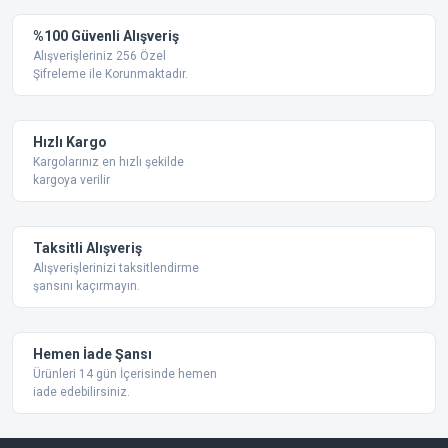
Yorum Yaz
%100 Güvenli Alışveriş
Ürün resmi kalitesiz, bozuk veya görüntülenemiyor.
Alışverişleriniz 256 Özel
Şifreleme ile Korunmaktadır.
Ürün açıklamasında eksik bilgiler bulunuyor.
Ürün bilgilerinde hatalar bulunuyor.
Ürün fiyatı diğer sitelerden daha pahalı.
Hızlı Kargo
Bu ürüne benzer farklı alternatifler olmalı.
Kargolarınız en hızlı şekilde
kargoya verilir
Taksitli Alışveriş
Alışverişlerinizi taksitlendirme
şansını kaçırmayın.
Gönder
Hemen İade Şansı
Ürünleri 14 gün İçerisinde hemen
iade edebilirsiniz.