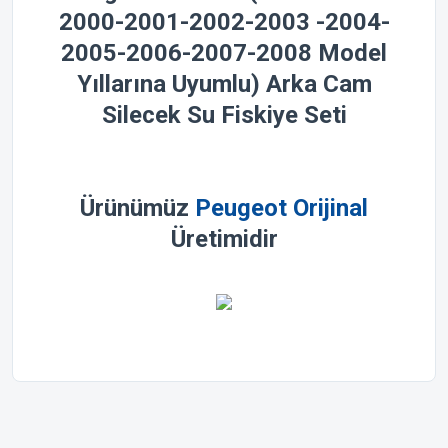
2000-2001-2002-2003 -2004-
2005-2006-2007-2008 Model
Yıllarına Uyumlu) Arka Cam
Silecek Su Fiskiye Seti
Ürünümüz
Peugeot Orijinal
Üretimidir
Bu ürünün fiyat bilgisi, resim, ürün açıklamalarında ve diğer
konularda yetersiz gördüğünüz noktaları öneri formunu
Bu ürüne ilk yorumu siz yapın!
kullanarak tarafımıza iletebilirsiniz.
Görüş ve önerileriniz için teşekkür ederiz.