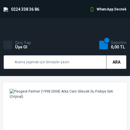
0224 338 36 86
WhatsApp Destek
Giriş Yap
Sepetim
Üye Ol
0,00 TL
ARA