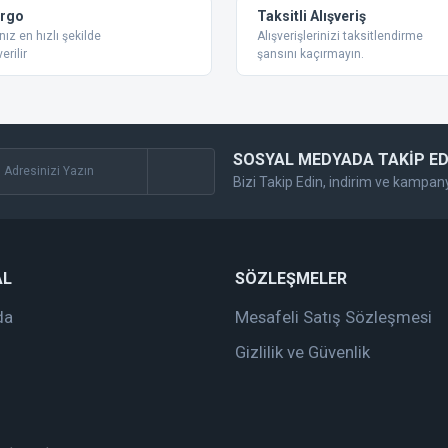
Yorum Yaz
argo
Taksitli Alışveriş
nız en hızlı şekilde
Alışverişlerinizi taksitlendirme
erilir
şansını kaçırmayın.
SOSYAL MEDYADA TAKİP ED
Bizi Takip Edin, indirim ve kampan
Gönder
AL
SÖZLEŞMELER
da
Mesafeli Satış Sözleşmesi
Gizlilik ve Güvenlik