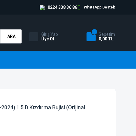
0224 338 36 86
WhatsApp Destek
Giriş Yap
Sepetim
ARA
Üye Ol
0,00 TL
024) 1.5 D Kızdırma Bujisi (Orijinal