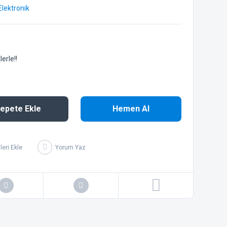
Elektronik
erle!!
epete Ekle
Hemen Al
Yorum Yaz