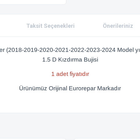
Taksit Seçenekleri
Önerileriniz
er (2018-2019-2020-2021-2022-2023-2024 Model yıl
1.5 D Kızdırma Bujisi
1 adet fiyatıdır
Ürünümüz Orijinal Eurorepar Markadır
 konularda yetersiz gördüğünüz noktaları öneri formunu kullanarak tarafımıza ilet
Bu ürüne ilk yorumu siz yapın!