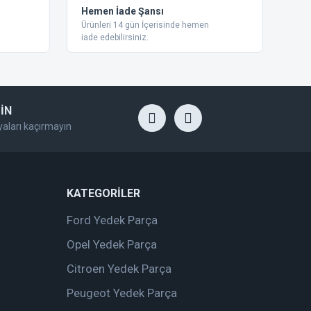
Hemen İade Şansı
Ürünleri 14 gün İçerisinde hemen
iade edebilirsiniz.
İN
yaları kaçırmayın
KATEGORİLER
Ford Yedek Parça
Opel Yedek Parça
Citroen Yedek Parça
Peugeot Yedek Parça