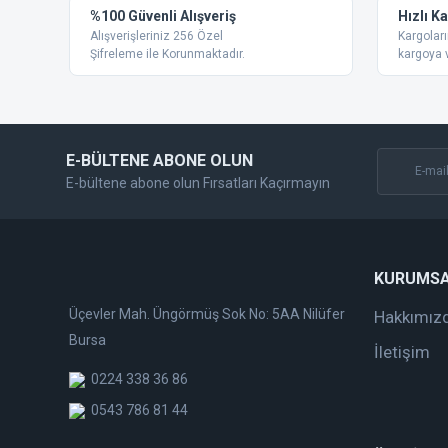
%100 Güvenli Alışveriş
Hızlı K
Ürün açıklamasında eksik bilgiler bulunuyor.
Alışverişleriniz 256 Özel
Kargoları
Ürün bilgilerinde hatalar bulunuyor.
Şifreleme ile Korunmaktadır.
kargoya v
Ürün fiyatı diğer sitelerden daha pahalı.
Bu ürüne benzer farklı alternatifler olmalı.
E-BÜLTENE ABONE OLUN
E-bültene abone olun Fırsatları Kaçırmayın
KURUMS
Üçevler Mah. Üngörmüş Sok No: 5AA Nilüfer
Hakkımız
Bursa
İletişim
0224 338 36 86
0543 786 81 44