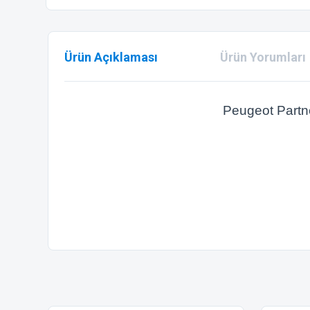
Ürün Açıklaması
Ürün Yorumları
Peugeot Partn
Bu ürünün fiyat bilgisi, resim, ürün açıklamalarında ve diğer
Görüş ve önerileriniz için teşekkür ederiz.
Ürün resmi kalitesiz, bozuk veya görüntülenemiyor.