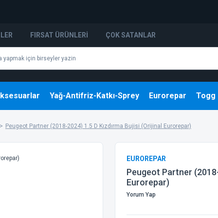
NLER
FIRSAT ÜRÜNLERI
ÇOK SATANLAR
ksesuarlar
Yağ-Antifriz-Katkı-Sprey
Eurorepar
Togg
Peugeot Partner (2018-2024) 1.5 D Kızdırma Bujisi (Orijinal Eurorepar)
EUROREPAR
Peugeot Partner (2018-2
Eurorepar)
Yorum Yap