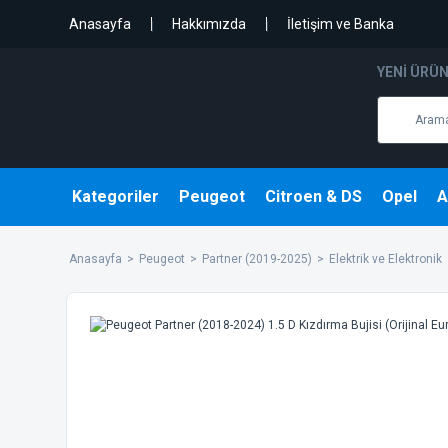
Anasayfa
Hakkımızda
İletişim ve Banka
YENI ÜRÜ
Kategoriler
Peugeot
Citroen & DS
Opel
A
Anasayfa
Peugeot
Partner (2019-2025)
Elektrik ve Elektronik