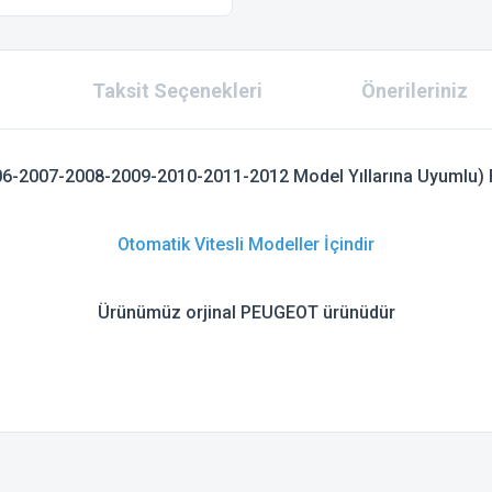
Taksit Seçenekleri
Önerileriniz
6-2007-2008-2009-2010-2011-2012 Model Yıllarına Uyumlu) F
Otomatik Vitesli Modeller İçindir
Ürünümüz orjinal PEUGEOT ürünüdür
 konularda yetersiz gördüğünüz noktaları öneri formunu kullanarak tarafımıza ilet
Bu ürüne ilk yorumu siz yapın!