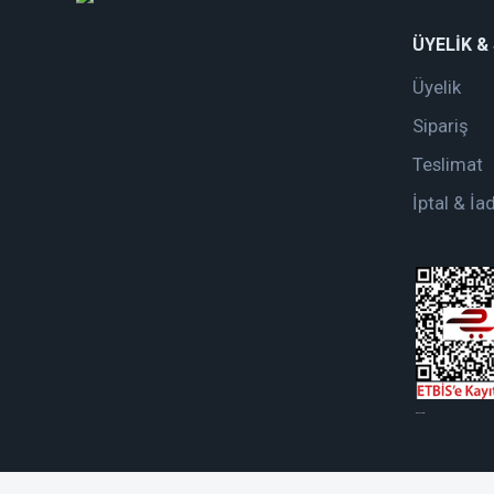
ÜYELİK &
Üyelik
Sipariş
Teslimat
İptal & İa
web tasarım