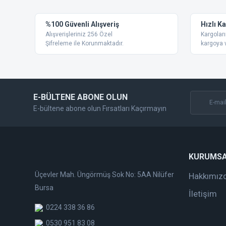
Ürün resmi kalitesiz, bozuk veya görüntülenemiyor.
%100 Güvenli Alışveriş
Hızlı K
Ürün açıklamasında eksik bilgiler bulunuyor.
Alışverişleriniz 256 Özel
Kargoları
Ürün bilgilerinde hatalar bulunuyor.
Şifreleme ile Korunmaktadır.
kargoya v
Ürün fiyatı diğer sitelerden daha pahalı.
Bu ürüne benzer farklı alternatifler olmalı.
E-BÜLTENE ABONE OLUN
E-bültene abone olun Fırsatları Kaçırmayın
KURUMS
Üçevler Mah. Üngörmüş Sok No: 5AA Nilüfer
Hakkımız
Bursa
İletişim
0224 338 36 86
0530 951 83 08