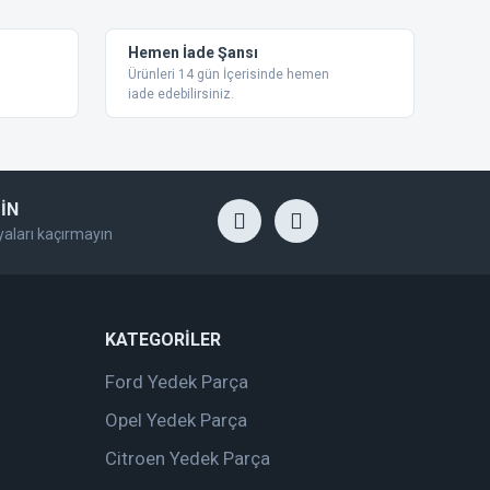
Hemen İade Şansı
Ürünleri 14 gün İçerisinde hemen
iade edebilirsiniz.
İN
yaları kaçırmayın
KATEGORİLER
Ford Yedek Parça
Opel Yedek Parça
Citroen Yedek Parça