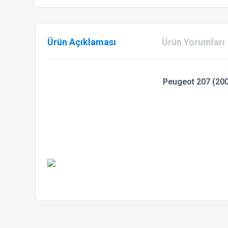
Ürün Açıklaması
Ürün Yorumları
Peugeot 207 (200
Bu ürünün fiyat bilgisi, resim, ürün açıklamalarında ve diğer
Görüş ve önerileriniz için teşekkür ederiz.