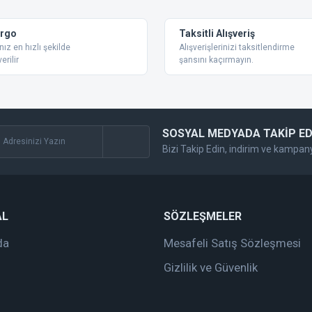
Yorum Yaz
argo
Taksitli Alışveriş
nız en hızlı şekilde
Alışverişlerinizi taksitlendirme
erilir
şansını kaçırmayın.
SOSYAL MEDYADA TAKİP ED
Bizi Takip Edin, indirim ve kampan
Gönder
AL
SÖZLEŞMELER
da
Mesafeli Satış Sözleşmesi
Gizlilik ve Güvenlik