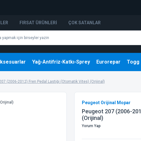
NLER
FIRSAT ÜRÜNLERI
ÇOK SATANLAR
ksesuarlar
Yağ-Antifriz-Katkı-Sprey
Eurorepar
Togg
07 (2006-2012) Fren Pedal Lastiği (Otomatik Vites) (Orijinal)
Peugeot Orijinal Mopar
Peugeot 207 (2006-2012
(Orijinal)
Yorum Yap