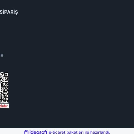
 SİPARİŞ
de
ile
ideasoft
e-