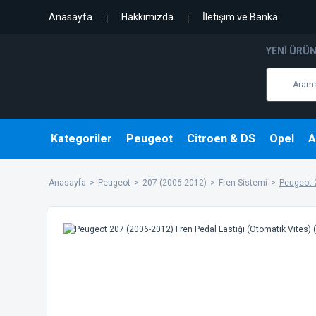
Anasayfa
Hakkımızda
İletişim ve Banka
YENI ÜRÜ
Kategoriler
Peugeot
Citroen & DS
Opel
A
Anasayfa
Peugeot
207 (2006-2012)
Fren Sistemi
Peugeot 2