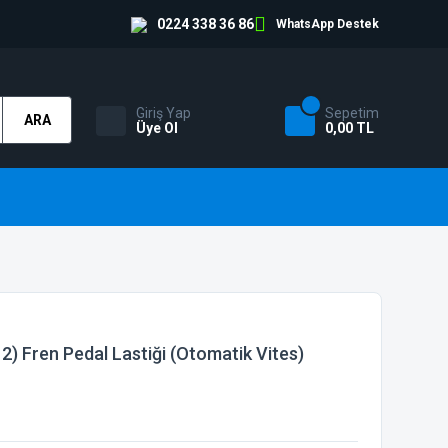
0224 338 36 86
WhatsApp Destek
Giriş Yap
Sepetim
ARA
Üye Ol
0,00 TL
) Fren Pedal Lastiği (Otomatik Vites)