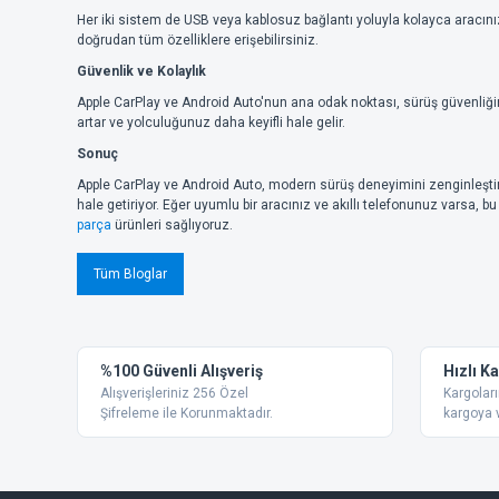
Her iki sistem de USB veya kablosuz bağlantı yoluyla kolayca aracını
doğrudan tüm özelliklere erişebilirsiniz.
Güvenlik ve Kolaylık
Apple CarPlay ve Android Auto'nun ana odak noktası, sürüş güvenliğini
artar ve yolculuğunuz daha keyifli hale gelir.
Sonuç
Apple CarPlay ve Android Auto, modern sürüş deneyimini zenginleştiren
hale getiriyor. Eğer uyumlu bir aracınız ve akıllı telefonunuz varsa, 
parça
ürünleri sağlıyoruz.
Tüm Bloglar
%100 Güvenli Alışveriş
Hızlı K
Alışverişleriniz 256 Özel
Kargoları
Şifreleme ile Korunmaktadır.
kargoya v