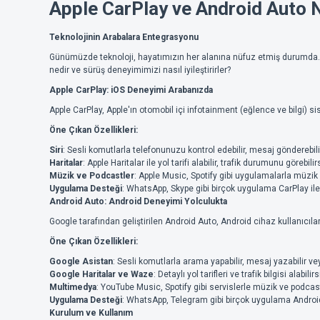
Apple CarPlay ve Android Auto 
Teknolojinin Arabalara Entegrasyonu
Günümüzde teknoloji, hayatımızın her alanına nüfuz etmiş durumda. Bu
nedir ve sürüş deneyimimizi nasıl iyileştirirler?
Apple CarPlay: iOS Deneyimi Arabanızda
Apple CarPlay, Apple'ın otomobil içi infotainment (eğlence ve bilgi) s
Öne Çıkan Özellikleri:
Siri
: Sesli komutlarla telefonunuzu kontrol edebilir, mesaj gönderebilir
Haritalar
: Apple Haritalar ile yol tarifi alabilir, trafik durumunu görebilir
Müzik ve Podcastler
: Apple Music, Spotify gibi uygulamalarla müzik d
Uygulama Desteği
: WhatsApp, Skype gibi birçok uygulama CarPlay il
Android Auto: Android Deneyimi Yolculukta
Google tarafından geliştirilen Android Auto, Android cihaz kullanıcılar
Öne Çıkan Özellikleri:
Google Asistan
: Sesli komutlarla arama yapabilir, mesaj yazabilir ve
Google Haritalar ve Waze
: Detaylı yol tarifleri ve trafik bilgisi alabilirs
Multimedya
: YouTube Music, Spotify gibi servislerle müzik ve podcast
Uygulama Desteği
: WhatsApp, Telegram gibi birçok uygulama Androi
Kurulum ve Kullanım