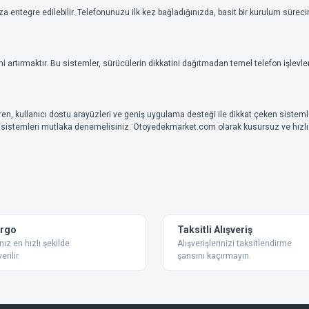
za entegre edilebilir. Telefonunuzu ilk kez bağladığınızda, basit bir kurulum süre
 artırmaktır. Bu sistemler, sürücülerin dikkatini dağıtmadan temel telefon işlevle
, kullanıcı dostu arayüzleri ve geniş uygulama desteği ile dikkat çeken sistemler
bu sistemleri mutlaka denemelisiniz. Otoyedekmarket.com olarak kusursuz ve hızlı ür
argo
Taksitli Alışveriş
nız en hızlı şekilde
Alışverişlerinizi taksitlendirme
erilir
şansını kaçırmayın.