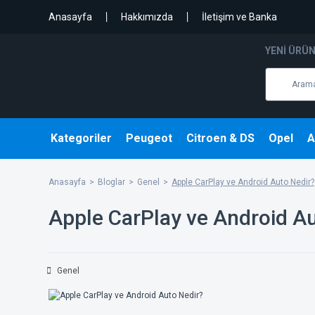
Anasayfa
Hakkımızda
İletişim ve Banka
YENI ÜRÜ
Kategoriler
Peugeot
Citroen & DS
Opel
A
Anasayfa
Bloglar
Genel
Apple CarPlay ve Android Auto Nedir?
Apple CarPlay ve Android Au
Genel