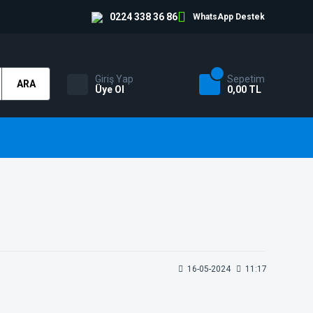
0224 338 36 86
WhatsApp Destek
Giriş Yap
Sepetim
ARA
Üye Ol
0,00 TL
16-05-2024
11:17