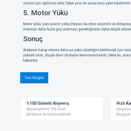
sürücü için optimize eder, fakat yine de sürüş tarzı yakıt tüketimini e
5. Motor Yükü
Motor yükü, yani aracın çekiş ihtiyacı da vites seçimini ve dolayısı
motorun daha fazla güç üretmesi gerektiğinden daha düşük vitesler 
Sonuç
Arabanın hangi viteste daha az yakıt tükettiğini belirlemek için sür
yüksek vites, düşük devir stratejisi benimsenmelidir, fakat bu, aracı
faktördür.
Tüm Bloglar
%100 Güvenli Alışveriş
Hızlı K
Alışverişleriniz 256 Özel
Kargoları
Şifreleme ile Korunmaktadır.
kargoya v