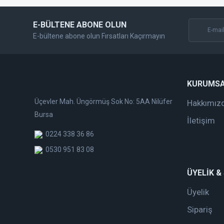
E-BÜLTENE ABONE OLUN
E-bültene abone olun Fırsatları Kaçırmayın
KURUMS
Üçevler Mah. Üngörmüş Sok No: 5AA Nilüfer
Hakkımız
Bursa
İletişim
0224 338 36 86
0530 951 83 08
ÜYELİK &
Üyelik
Sipariş