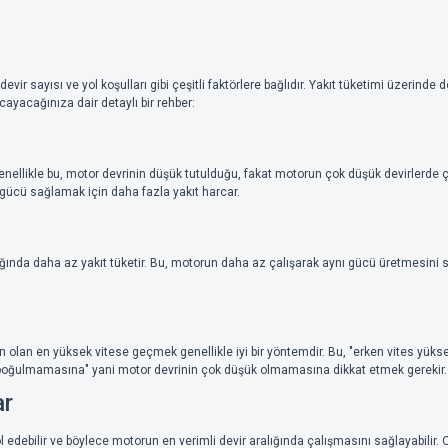
evir sayısı ve yol koşulları gibi çeşitli faktörlere bağlıdır. Yakıt tüketimi üzerind
cayacağınıza dair detaylı bir rehber:
 Genellikle bu, motor devrinin düşük tutulduğu, fakat motorun çok düşük devirlerde ça
 gücü sağlamak için daha fazla yakıt harcar.
dığında daha az yakıt tüketir. Bu, motorun daha az çalışarak aynı gücü üretmesini sa
lan en yüksek vitese geçmek genellikle iyi bir yöntemdir. Bu, "erken vites yüks
 "boğulmamasına" yani motor devrinin çok düşük olmamasına dikkat etmek gerekir.
ar
edebilir ve böylece motorun en verimli devir aralığında çalışmasını sağlayabilir.