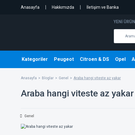
Anasayfa
Hakkımızda
İletişim ve Banka
YENI ÜRÜ
Kategoriler
Peugeot
Citroen & DS
Opel
A
Anasayfa
Bloglar
Genel
Araba hangi viteste az yakar
Araba hangi viteste az yakar
Genel