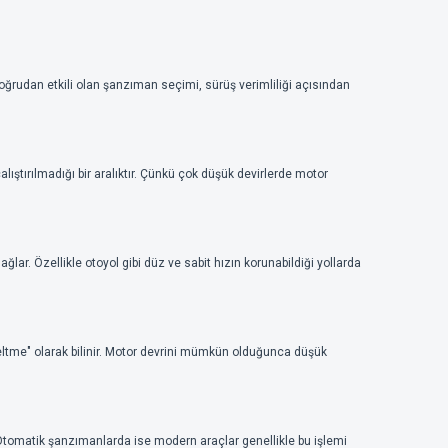
e doğrudan etkili olan şanzıman seçimi, sürüş verimliliği açısından
lıştırılmadığı bir aralıktır. Çünkü çok düşük devirlerde motor
ğlar. Özellikle otoyol gibi düz ve sabit hızın korunabildiği yollarda
eltme" olarak bilinir. Motor devrini mümkün olduğunca düşük
 Otomatik şanzımanlarda ise modern araçlar genellikle bu işlemi