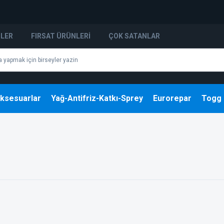
NLER
FIRSAT ÜRÜNLERI
ÇOK SATANLAR
ksesuarlar
Yağ-Antifriz-Katkı-Sprey
Eurorepar
Togg