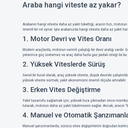
Araba hangi viteste az yakar?
Arabanın hangi viteste daha az yakıt tükettiği, aracın hızı, motorun d
önemli bir rol oynar. İşte arabanızda hangi viteste daha az yakıt har
1. Motor Devri ve Vites Oranı
Modern araçlarda, motorun verimli çalıştığı bir devir aralığı vardır.
yeterince güç üretemez ve araç daha fazla gaz pedalı isteği ile bu
2. Yüksek Viteslerde Sürüş
Genel bir kural olarak, araç yüksek viteste, düşük devirde çalıştırıl
yüksek viteste sürmek, yakıt ekonomisini önemli ölçüde artırabilir.
3. Erken Vites Değiştirme
Yakıt tasarrufu sağlamak için, yüksek hıza çıkmadan önce mümkün o
tutarak, motorun daha az yakıt tüketmesini sağlar. Ancak, aracın
4. Manuel ve Otomatik Şanzımanl
Manuel şanzımanlarda, sürücü vites değişimlerini doğrudan kontrol 