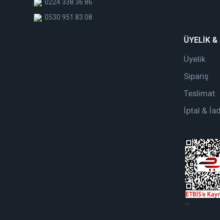
0224 338 36 86
0530 951 83 08
ÜYELİK &
Üyelik
Sipariş
Teslimat
İptal & İa
web tasarım