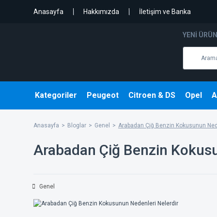
Anasayfa
Hakkımızda
İletişim ve Banka
YENI ÜRÜ
Kategoriler
Peugeot
Citroen & DS
Opel
A
Anasayfa
Bloglar
Genel
Arabadan Çiğ Benzin Kokusunun Nede
Arabadan Çiğ Benzin Kokusu
Genel