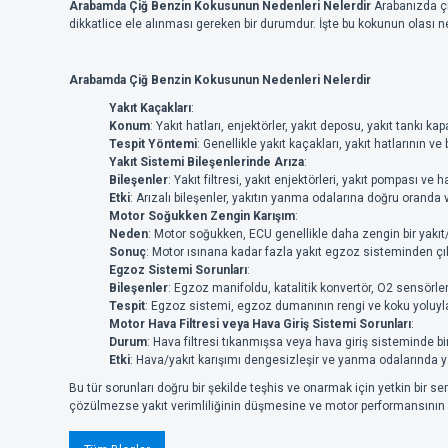
Arabamda Çiğ Benzin Kokusunun Nedenleri Nelerdir
Arabanızda çiğ
dikkatlice ele alınması gereken bir durumdur. İşte bu kokunun olası ne
Arabamda Çiğ Benzin Kokusunun Nedenleri Nelerdir
Yakıt Kaçakları
:
Konum
: Yakıt hatları, enjektörler, yakıt deposu, yakıt tankı k
Tespit Yöntemi
: Genellikle yakıt kaçakları, yakıt hatlarının ve
Yakıt Sistemi Bileşenlerinde Arıza
:
Bileşenler
: Yakıt filtresi, yakıt enjektörleri, yakıt pompası ve 
Etki
: Arızalı bileşenler, yakıtın yanma odalarına doğru orand
Motor Soğukken Zengin Karışım
:
Neden
: Motor soğukken, ECU genellikle daha zengin bir yakıt
Sonuç
: Motor ısınana kadar fazla yakıt egzoz sisteminden çıka
Egzoz Sistemi Sorunları
:
Bileşenler
: Egzoz manifoldu, katalitik konvertör, O2 sensörler
Tespit
: Egzoz sistemi, egzoz dumanının rengi ve koku yoluyla 
Motor Hava Filtresi veya Hava Giriş Sistemi Sorunları
:
Durum
: Hava filtresi tıkanmışsa veya hava giriş sisteminde bi
Etki
: Hava/yakıt karışımı dengesizleşir ve yanma odalarında 
Bu tür sorunları doğru bir şekilde teşhis ve onarmak için yetkin bir s
çözülmezse yakıt verimliliğinin düşmesine ve motor performansının a