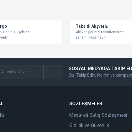
argo
Taksitli Alışveriş
nız en hızlı şekilde
Alışverişlerinizi taksitlendirme
erilir
şansını kaçırmayın.
SOSYAL MEDYADA TAKİP ED
Bizi Takip Edin, indirim ve kampan
AL
SÖZLEŞMELER
da
Mesafeli Satış Sözleşmesi
Gizlilik ve Güvenlik