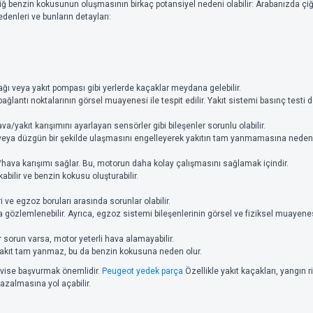
 benzin kokusunun oluşmasının birkaç potansiyel nedeni olabilir: Arabanızda çiğ b
denleri ve bunların detayları:
apağı veya yakıt pompası gibi yerlerde kaçaklar meydana gelebilir.
 bağlantı noktalarının görsel muayenesi ile tespit edilir. Yakıt sistemi basınç testi de
hava/yakıt karışımını ayarlayan sensörler gibi bileşenler sorunlu olabilir.
a veya düzgün bir şekilde ulaşmasını engelleyerek yakıtın tam yanmamasına neden o
/hava karışımı sağlar. Bu, motorun daha kolay çalışmasını sağlamak içindir.
bilir ve benzin kokusu oluşturabilir.
i ve egzoz boruları arasında sorunlar olabilir.
gözlemlenebilir. Ayrıca, egzoz sistemi bileşenlerinin görsel ve fiziksel muayenesi
r sorun varsa, motor yeterli hava alamayabilir.
yakıt tam yanmaz, bu da benzin kokusuna neden olur.
ervise başvurmak önemlidir.
Peugeot yedek parça
Özellikle yakıt kaçakları, yangın r
zalmasına yol açabilir.