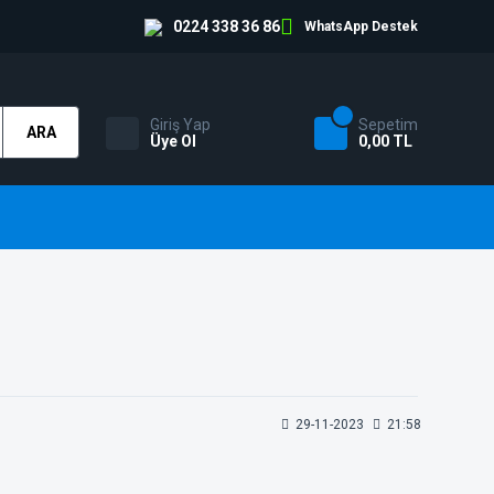
0224 338 36 86
WhatsApp Destek
Giriş Yap
Sepetim
ARA
Üye Ol
0,00 TL
29-11-2023
21:58