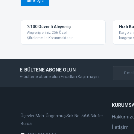
Tüm Bloglar
%100 Güvenli Alışveriş
Hızlı K
Alışverişleriniz 256 Özel
Kargoları
Şifreleme ile Korunmaktadır.
kargoya v
E-BÜLTENE ABONE OLUN
E-bültene abone olun Fırsatları Kaçırmayın
KURUMS
Üçevler Mah. Üngörmüş Sok No: 5AA Nilüfer
Hakkımız
Bursa
İletişim