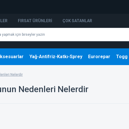
NLER
FIRSAT ÜRÜNLERI
ÇOK SATANLAR
ksesuarlar
Yağ-Antifriz-Katkı-Sprey
Eurorepar
Togg
nleri Nelerdir
nun Nedenleri Nelerdir