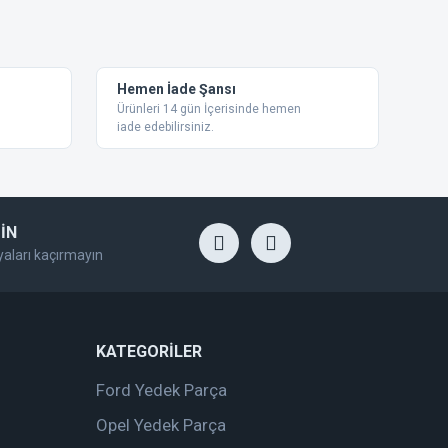
Hemen İade Şansı
Ürünleri 14 gün İçerisinde hemen
iade edebilirsiniz.
İN
yaları kaçırmayın
KATEGORİLER
Ford Yedek Parça
Opel Yedek Parça