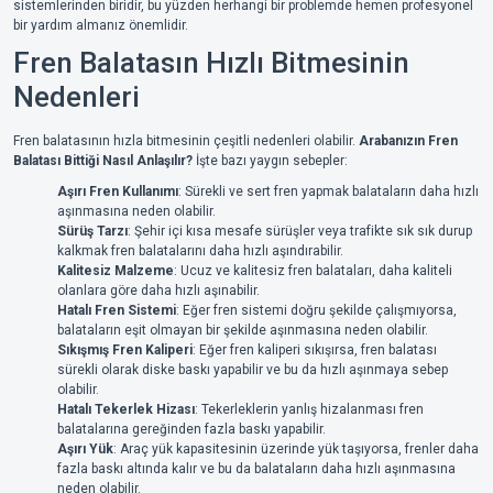
sistemlerinden biridir, bu yüzden herhangi bir problemde hemen profesyonel
bir yardım almanız önemlidir.
Fren Balatasın Hızlı Bitmesinin
Nedenleri
Fren balatasının hızla bitmesinin çeşitli nedenleri olabilir.
Arabanızın Fren
Balatası Bittiği Nasıl Anlaşılır?
İşte bazı yaygın sebepler:
Aşırı Fren Kullanımı
: Sürekli ve sert fren yapmak balataların daha hızlı
aşınmasına neden olabilir.
Sürüş Tarzı
: Şehir içi kısa mesafe sürüşler veya trafikte sık sık durup
kalkmak fren balatalarını daha hızlı aşındırabilir.
Kalitesiz Malzeme
: Ucuz ve kalitesiz fren balataları, daha kaliteli
olanlara göre daha hızlı aşınabilir.
Hatalı Fren Sistemi
: Eğer fren sistemi doğru şekilde çalışmıyorsa,
balataların eşit olmayan bir şekilde aşınmasına neden olabilir.
Sıkışmış Fren Kaliperi
: Eğer fren kaliperi sıkışırsa, fren balatası
sürekli olarak diske baskı yapabilir ve bu da hızlı aşınmaya sebep
olabilir.
Hatalı Tekerlek Hizası
: Tekerleklerin yanlış hizalanması fren
balatalarına gereğinden fazla baskı yapabilir.
Aşırı Yük
: Araç yük kapasitesinin üzerinde yük taşıyorsa, frenler daha
fazla baskı altında kalır ve bu da balataların daha hızlı aşınmasına
neden olabilir.