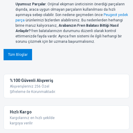
Uyumsuz Parçalar
: Orijinal ekipman üreticisinin önerdiği parçaların
dışında, araca uygun olmayan parçaların kullanılması da hızlı
aşınmaya sebep olabilir. Son nedene geçmeden önce
Peugeot yedek
parça
ürünlerinizi bizlerden alabilirsiniz. Bu nedenlerden herhangi
birine maruz kalıyorsanız,
Arabanızın Fren Balatası Bittiği Nasıl
Anlaşılır?
fren balatalarınızın durumunu düzenli olarak kontrol
ettirmenizde fayda vardır. Ayrıca fren sistemi ile ilgili herhangi bir
sorunu çözmek için bir uzmana başvurmalısınız.
Tüm Bloglar
%100 Güvenli Alışveriş
Alışverişleriniz 256 Özel
Şifreleme ile Korunmaktadır.
Hızlı Kargo
Kargolarınız en hızlı şekilde
kargoya verilir