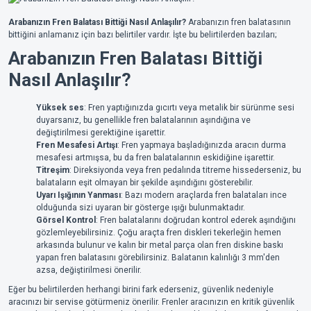
Arabanızın Fren Balatası Bittiği Nasıl Anlaşılır?
Arabanızın fren balatasının
bittiğini anlamanız için bazı belirtiler vardır. İşte bu belirtilerden bazıları;
Arabanızın Fren Balatası Bittiği
Nasıl Anlaşılır?
Yüksek ses
: Fren yaptığınızda gıcırtı veya metalik bir sürünme sesi
duyarsanız, bu genellikle fren balatalarının aşındığına ve
değiştirilmesi gerektiğine işarettir.
Fren Mesafesi Artışı
: Fren yapmaya başladığınızda aracın durma
mesafesi artmışsa, bu da fren balatalarının eskidiğine işarettir.
Titreşim
: Direksiyonda veya fren pedalında titreme hissederseniz, bu
balataların eşit olmayan bir şekilde aşındığını gösterebilir.
Uyarı Işığının Yanması
: Bazı modern araçlarda fren balataları ince
olduğunda sizi uyaran bir gösterge ışığı bulunmaktadır.
Görsel Kontrol
: Fren balatalarını doğrudan kontrol ederek aşındığını
gözlemleyebilirsiniz. Çoğu araçta fren diskleri tekerleğin hemen
arkasında bulunur ve kalın bir metal parça olan fren diskine baskı
yapan fren balatasını görebilirsiniz. Balatanın kalınlığı 3 mm'den
azsa, değiştirilmesi önerilir.
Eğer bu belirtilerden herhangi birini fark ederseniz, güvenlik nedeniyle
aracınızı bir servise götürmeniz önerilir. Frenler aracınızın en kritik güvenlik