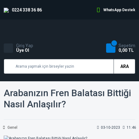
0224 338 36 86
WhatsApp Destek
Giriş Yap
Sepetim
Üye Ol
0,00 TL
ARA
Arabanızın Fren Balatası Bittiği
Nasıl Anlaşılır?
Genel
03-10-2023
11:46