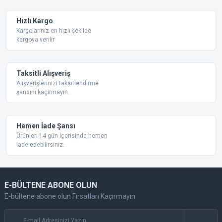
Hızlı Kargo
Kargolarınız en hızlı şekilde
kargoya verilir
Taksitli Alışveriş
Alışverişlerinizi taksitlendirme
şansını kaçırmayın.
Hemen İade Şansı
Ürünleri 14 gün İçerisinde hemen
iade edebilirsiniz.
E-BÜLTENE ABONE OLUN
E-bültene abone olun Fırsatları Kaçırmayın