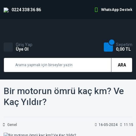
0224 338 36 86
WhatsApp Destek
Giriş Yap
Sepetim
Üye Ol
0,00 TL
ARA
Bir motorun ömrü kaç km? Ve
Kaç Yıldır?
Genel
16-05-2024
11:15