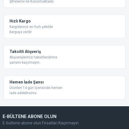
Şifreleme ile Korunmaktadır.
Hızlı Kargo
Kargolarınız en hızlı şekilde
kargoya verilir
Taksitli Alışveriş
Alışverişlerinizi taksitlendirme
şansını kaçırmayın.
Hemen İade Şansı
Ürünleri 14 gün İçerisinde hemen
iade edebilirsiniz.
E-BÜLTENE ABONE OLUN
E-bültene abone olun Fırsatları Kaçırmayın