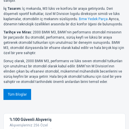
sahiptir.
İç Tasarım:
İç mekanda, M3 lüks ve konforu bir araya getiriyordu. Deri
döşemeli sportif koltuklar, özel M Division logolu direksiyon simidi ve lüks
kaplamalar, otomobilin iç mekanını süslüyordu.
Bmw Yedek Parça
Ayrıca,
dönemin teknolojik özellikleri arasında bir dizi konfor öğesi de bulunuyordu.
Tarihçe ve Miras:
2000 BMW M3, BMW'nin performans otomobil mirasının
bir parçasıdır. Bu otomobil, performans, sürüş keyfi ve lüksü bir araya
getirerek otomobil tutkunları için unutulmaz bir deneyim sunuyordu. BMW
M3, otomobil dünyasında bir efsane olarak kabul edilir ve hala birçok kişi için
özel bir yere sahiptir.
Sonuç olarak, 2000 BMW M3, performans ve lüks seven otomobil tutkunları
için unutulmaz bir otomobil olarak kabul edilir. BMW'nin M Division'ının
elinden çıkan bu efsanevi otomobil, mükemmel mühendislik becerilerini ve
sürüş keyfini bir araya getirir. Hala birçok otomobil tutkunu için özel bir yere
sahiptir ve otomobil tarihindeki önemli anılardan birini temsil eder.
Tüm Bloglar
%100 Güvenli Alışveriş
Alışverişleriniz 256 Özel