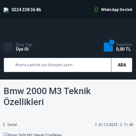
0224 338 36 86
WhatsApp Destek
Giriş Yap
Sepetim
Üye Ol
0,00 TL
ARA
Bmw 2000 M3 Teknik
Özellikleri
Genel
01-12-2023
11:45