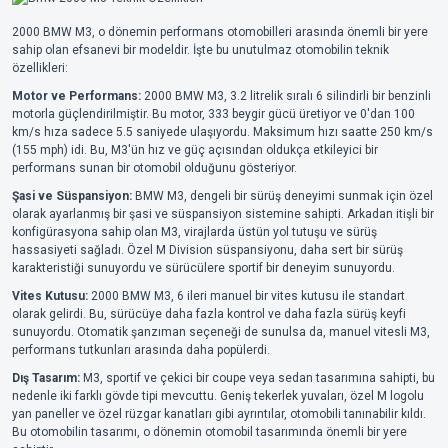
2000 BMW M3, o dönemin performans otomobilleri arasında önemli bir yere
sahip olan efsanevi bir modeldir. İşte bu unutulmaz otomobilin teknik
özellikleri:
Motor ve Performans:
2000 BMW M3, 3.2 litrelik sıralı 6 silindirli bir benzinli
motorla güçlendirilmiştir. Bu motor, 333 beygir gücü üretiyor ve 0'dan 100
km/s hıza sadece 5.5 saniyede ulaşıyordu. Maksimum hızı saatte 250 km/s
(155 mph) idi. Bu, M3'ün hız ve güç açısından oldukça etkileyici bir
performans sunan bir otomobil olduğunu gösteriyor.
Şasi ve Süspansiyon:
BMW M3, dengeli bir sürüş deneyimi sunmak için özel
olarak ayarlanmış bir şasi ve süspansiyon sistemine sahipti. Arkadan itişli bir
konfigürasyona sahip olan M3, virajlarda üstün yol tutuşu ve sürüş
hassasiyeti sağladı. Özel M Division süspansiyonu, daha sert bir sürüş
karakteristiği sunuyordu ve sürücülere sportif bir deneyim sunuyordu.
Vites Kutusu:
2000 BMW M3, 6 ileri manuel bir vites kutusu ile standart
olarak gelirdi. Bu, sürücüye daha fazla kontrol ve daha fazla sürüş keyfi
sunuyordu. Otomatik şanzıman seçeneği de sunulsa da, manuel vitesli M3,
performans tutkunları arasında daha popülerdi.
Dış Tasarım:
M3, sportif ve çekici bir coupe veya sedan tasarımına sahipti, bu
nedenle iki farklı gövde tipi mevcuttu. Geniş tekerlek yuvaları, özel M logolu
yan paneller ve özel rüzgar kanatları gibi ayrıntılar, otomobili tanınabilir kıldı.
Bu otomobilin tasarımı, o dönemin otomobil tasarımında önemli bir yere