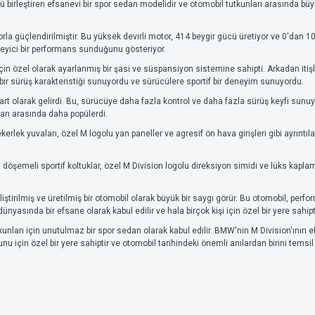
rleştiren efsanevi bir spor sedan modelidir ve otomobil tutkunları arasında büyük b
orla güçlendirilmiştir. Bu yüksek devirli motor, 414 beygir gücü üretiyor ve 0'da
ileyici bir performans sunduğunu gösteriyor.
 özel olarak ayarlanmış bir şasi ve süspansiyon sistemine sahipti. Arkadan itişli 
ir sürüş karakteristiği sunuyordu ve sürücülere sportif bir deneyim sunuyordu.
t olarak gelirdi. Bu, sürücüye daha fazla kontrol ve daha fazla sürüş keyfi sunuyor
arı arasında daha popülerdi.
kerlek yuvaları, özel M logolu yan paneller ve agresif ön hava girişleri gibi ayrıntıl
 döşemeli sportif koltuklar, özel M Division logolu direksiyon simidi ve lüks kapl
rilmiş ve üretilmiş bir otomobil olarak büyük bir saygı görür. Bu otomobil, perform
asında bir efsane olarak kabul edilir ve hala birçok kişi için özel bir yere sahipti
nları için unutulmaz bir spor sedan olarak kabul edilir. BMW'nin M Division'ını
kunu için özel bir yere sahiptir ve otomobil tarihindeki önemli anılardan birini temsil