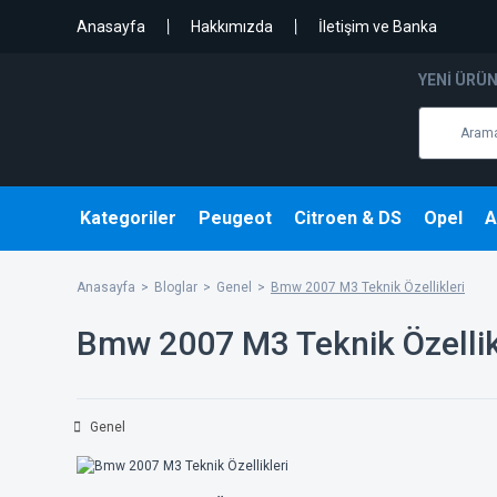
Anasayfa
Hakkımızda
İletişim ve Banka
YENI ÜRÜ
Kategoriler
Peugeot
Citroen & DS
Opel
A
Anasayfa
Bloglar
Genel
Bmw 2007 M3 Teknik Özellikleri
Bmw 2007 M3 Teknik Özellik
Genel