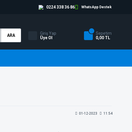
0224 338 36 86
WhatsApp Destek
Giriş Yap
Sepetim
ARA
Üye Ol
0,00 TL
01-12-2023
11:54