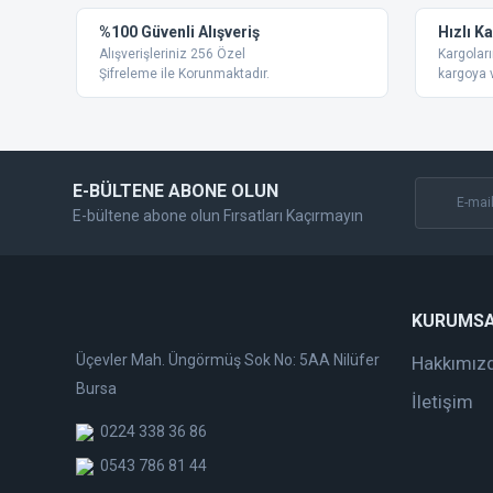
%100 Güvenli Alışveriş
Hızlı K
Alışverişleriniz 256 Özel
Kargoları
Şifreleme ile Korunmaktadır.
kargoya v
E-BÜLTENE ABONE OLUN
E-bültene abone olun Fırsatları Kaçırmayın
KURUMS
Üçevler Mah. Üngörmüş Sok No: 5AA Nilüfer
Hakkımız
Bursa
İletişim
0224 338 36 86
0543 786 81 44