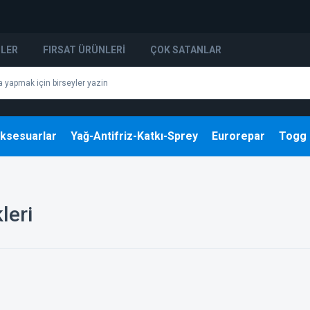
NLER
FIRSAT ÜRÜNLERI
ÇOK SATANLAR
ksesuarlar
Yağ-Antifriz-Katkı-Sprey
Eurorepar
Togg
leri