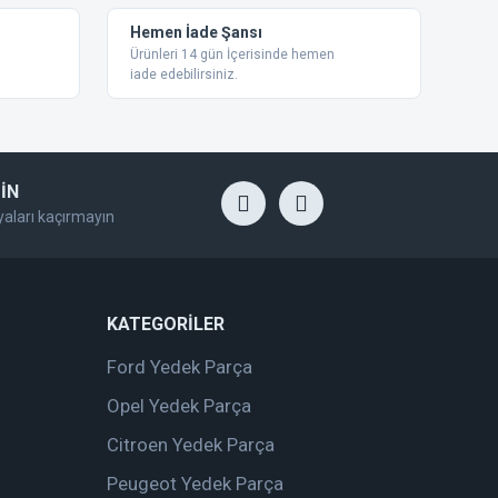
Hemen İade Şansı
Ürünleri 14 gün İçerisinde hemen
iade edebilirsiniz.
İN
yaları kaçırmayın
KATEGORİLER
Ford Yedek Parça
Opel Yedek Parça
Citroen Yedek Parça
Peugeot Yedek Parça