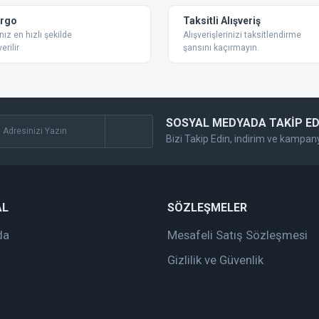
argo
Taksitli Alışveriş
nız en hızlı şekilde
Alışverişlerinizi taksitlendirme
erilir
şansını kaçırmayın.
SOSYAL MEDYADA TAKİP ED
Bizi Takip Edin, indirim ve kampan
AL
SÖZLEŞMELER
da
Mesafeli Satış Sözleşmesi
Gizlilik ve Güvenlik