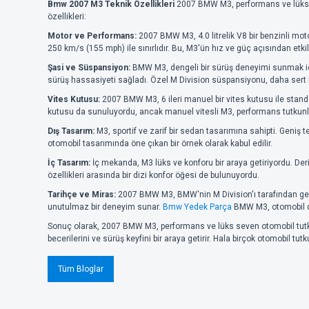
Bmw 2007 M3 Teknik Özellikleri
2007 BMW M3, performans ve lüksü bi
özellikleri:
Motor ve Performans:
2007 BMW M3, 4.0 litrelik V8 bir benzinli mot
250 km/s (155 mph) ile sınırlıdır. Bu, M3'ün hız ve güç açısından etk
Şasi ve Süspansiyon:
BMW M3, dengeli bir sürüş deneyimi sunmak için
sürüş hassasiyeti sağladı. Özel M Division süspansiyonu, daha sert b
Vites Kutusu:
2007 BMW M3, 6 ileri manuel bir vites kutusu ile standar
kutusu da sunuluyordu, ancak manuel vitesli M3, performans tutkunl
Dış Tasarım:
M3, sportif ve zarif bir sedan tasarımına sahipti. Geniş te
otomobil tasarımında öne çıkan bir örnek olarak kabul edilir.
İç Tasarım:
İç mekanda, M3 lüks ve konforu bir araya getiriyordu. Deri
özellikleri arasında bir dizi konfor öğesi de bulunuyordu.
Tarihçe ve Miras:
2007 BMW M3, BMW'nin M Division'ı tarafından gelişti
unutulmaz bir deneyim sunar.
Bmw Yedek Parça
BMW M3, otomobil düny
Sonuç olarak, 2007 BMW M3, performans ve lüks seven otomobil tutku
becerilerini ve sürüş keyfini bir araya getirir. Hala birçok otomobil tut
Tüm Bloglar