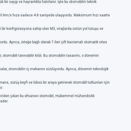
ir saygı ve hayranlıkla hatırlanır. İşte bu otomobilin teknik
n 100 km/s hıza sadece 4.8 saniyede ulaşıyordu. Maksimum hızı saatte
bir konfigürasyona sahip olan M3, virajlarda üstün yol tutuşu ve
du. Ayrıca, isteğe bağlı olarak 7 ileri çift kavramalı otomatik vites
ar, otomobili tanınabilir kıldı. Bu otomobilin tasarımı, o dönemin
amalar, otomobilin iç mekanını süslüyordu. Ayrıca, dönemin teknolojik
ans, sürüş keyfi ve lüksü bir araya getirerek otomobil tutkunları için
r.
n elinden çıkan bu efsanevi otomobil, mükemmel mühendislik
 eder.