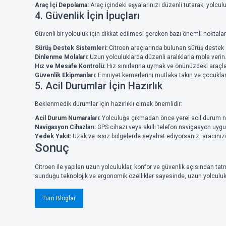
Araç İçi Depolama:
Araç içindeki eşyalarınızı düzenli tutarak, yolculu
4. Güvenlik İçin İpuçları
Güvenli bir yolculuk için dikkat edilmesi gereken bazı önemli noktalar
Sürüş Destek Sistemleri:
Citroen araçlarında bulunan sürüş destek sis
Dinlenme Molaları:
Uzun yolculuklarda düzenli aralıklarla mola verin. 
Hız ve Mesafe Kontrolü:
Hız sınırlarına uymak ve önünüzdeki araçla
Güvenlik Ekipmanları:
Emniyet kemerlerini mutlaka takın ve çocuklar 
5. Acil Durumlar İçin Hazırlık
Beklenmedik durumlar için hazırlıklı olmak önemlidir:
Acil Durum Numaraları:
Yolculuğa çıkmadan önce yerel acil durum nu
Navigasyon Cihazları:
GPS cihazı veya akıllı telefon navigasyon uygu
Yedek Yakıt:
Uzak ve ıssız bölgelerde seyahat ediyorsanız, aracınızd
Sonuç
Citroen ile yapılan uzun yolculuklar, konfor ve güvenlik açısından tatmin
sunduğu teknolojik ve ergonomik özellikler sayesinde, uzun yolculukl
Tüm Bloglar