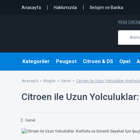
Anasayfa
Hakkımızda
İletişim ve Banka
YENI ÜRÜ
Kategoriler
Peugeot
Citroen & DS
Opel
A
Anasayfa
Bloglar
Genel
Citroen ile Uzun Yolculuklar: Konforlu
Citroen ile Uzun Yolculuklar:
Genel