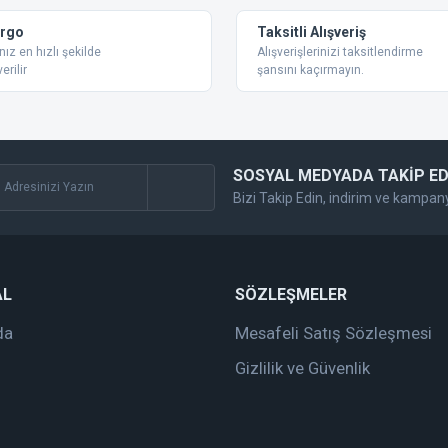
argo
Taksitli Alışveriş
nız en hızlı şekilde
Alışverişlerinizi taksitlendirme
erilir
şansını kaçırmayın.
SOSYAL MEDYADA TAKİP ED
Bizi Takip Edin, indirim ve kampan
AL
SÖZLEŞMELER
da
Mesafeli Satış Sözleşmesi
Gizlilik ve Güvenlik