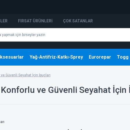
NLER
FIRSAT ÜRÜNLERI
ÇOK SATANLAR
ksesuarlar
Yağ-Antifriz-Katkı-Sprey
Eurorepar
Togg
 ve Güvenli Seyahat İçin İpuçları
 Konforlu ve Güvenli Seyahat İçin 