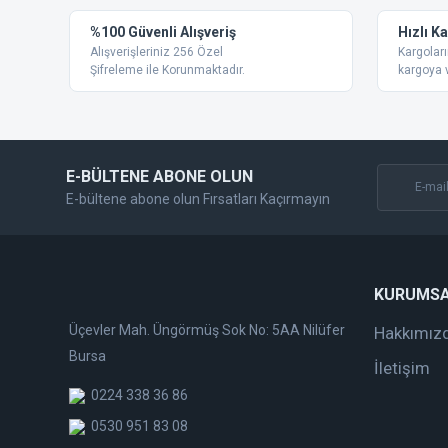
%100 Güvenli Alışveriş
Hızlı K
Alışverişleriniz 256 Özel
Kargoları
Şifreleme ile Korunmaktadır.
kargoya v
E-BÜLTENE ABONE OLUN
E-bültene abone olun Fırsatları Kaçırmayın
KURUMS
Üçevler Mah. Üngörmüş Sok No: 5AA Nilüfer
Hakkımız
Bursa
İletişim
0224 338 36 86
0530 951 83 08