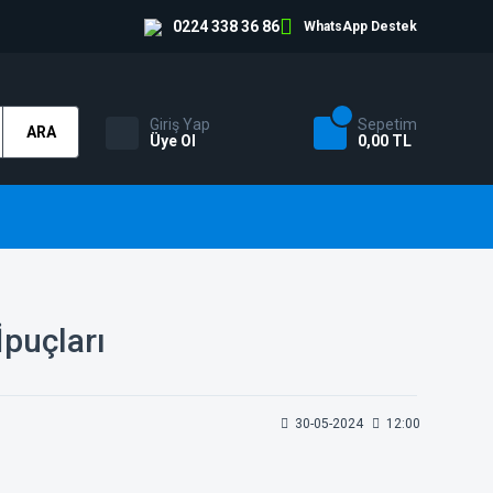
0224 338 36 86
WhatsApp Destek
Giriş Yap
Sepetim
ARA
Üye Ol
0,00 TL
İpuçları
30-05-2024
12:00