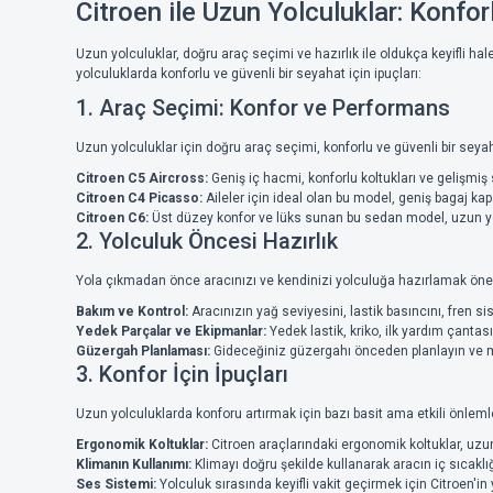
Citroen ile Uzun Yolculuklar: Konfor
Uzun yolculuklar, doğru araç seçimi ve hazırlık ile oldukça keyifli hale
yolculuklarda konforlu ve güvenli bir seyahat için ipuçları:
1. Araç Seçimi: Konfor ve Performans
Uzun yolculuklar için doğru araç seçimi, konforlu ve güvenli bir seyaha
Citroen C5 Aircross:
Geniş iç hacmi, konforlu koltukları ve gelişmiş
Citroen C4 Picasso:
Aileler için ideal olan bu model, geniş bagaj kapa
Citroen C6:
Üst düzey konfor ve lüks sunan bu sedan model, uzun yolc
2. Yolculuk Öncesi Hazırlık
Yola çıkmadan önce aracınızı ve kendinizi yolculuğa hazırlamak öne
Bakım ve Kontrol:
Aracınızın yağ seviyesini, lastik basıncını, fren sis
Yedek Parçalar ve Ekipmanlar:
Yedek lastik, kriko, ilk yardım çanta
Güzergah Planlaması:
Gideceğiniz güzergahı önceden planlayın ve mo
3. Konfor İçin İpuçları
Uzun yolculuklarda konforu artırmak için bazı basit ama etkili önlemler
Ergonomik Koltuklar:
Citroen araçlarındaki ergonomik koltuklar, uzun 
Klimanın Kullanımı:
Klimayı doğru şekilde kullanarak aracın iç sıcaklığ
Ses Sistemi:
Yolculuk sırasında keyifli vakit geçirmek için Citroen'in