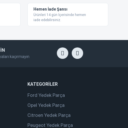
Hemen İade Şansı
Ürünleri 14 gün İçerisinde hemen
iade edebilirsiniz.
İN
yaları kaçırmayın
KATEGORİLER
Ford Yedek Parça
Opel Yedek Parça
Citroen Yedek Parça
Peugeot Yedek Parça