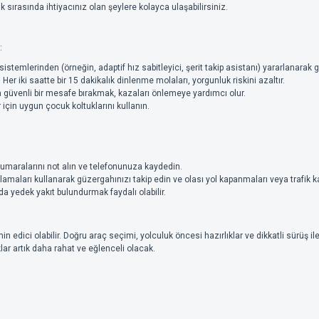
k sırasında ihtiyacınız olan şeylere kolayca ulaşabilirsiniz.
:
temlerinden (örneğin, adaptif hız sabitleyici, şerit takip asistanı) yararlanarak gü
Her iki saatte bir 15 dakikalık dinlenme molaları, yorgunluk riskini azaltır.
 güvenli bir mesafe bırakmak, kazaları önlemeye yardımcı olur.
için uygun çocuk koltuklarını kullanın.
maralarını not alın ve telefonunuza kaydedin.
lamaları kullanarak güzergahınızı takip edin ve olası yol kapanmaları veya trafik 
a yedek yakıt bulundurmak faydalı olabilir.
 edici olabilir. Doğru araç seçimi, yolculuk öncesi hazırlıklar ve dikkatli sürüş ile y
ar artık daha rahat ve eğlenceli olacak.