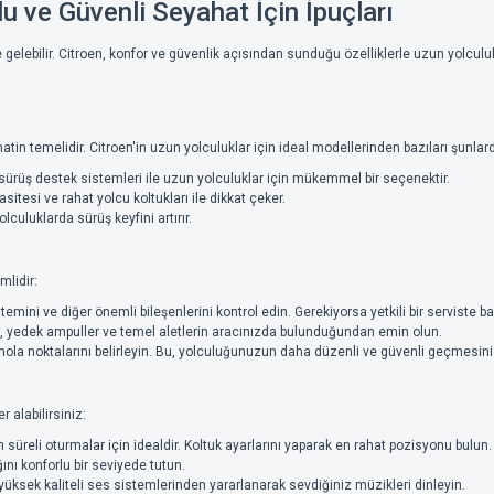
lu ve Güvenli Seyahat İçin İpuçları
 gelebilir. Citroen, konfor ve güvenlik açısından sunduğu özelliklerle uzun yolculukl
tin temelidir. Citroen'in uzun yolculuklar için ideal modellerinden bazıları şunlard
 sürüş destek sistemleri ile uzun yolculuklar için mükemmel bir seçenektir.
sitesi ve rahat yolcu koltukları ile dikkat çeker.
uluklarda sürüş keyfini artırır.
mlidir:
temini ve diğer önemli bileşenlerini kontrol edin. Gerekiyorsa yetkili bir serviste ba
sı, yedek ampuller ve temel aletlerin aracınızda bulunduğundan emin olun.
la noktalarını belirleyin. Bu, yolculuğunuzun daha düzenli ve güvenli geçmesini 
 alabilirsiniz:
süreli oturmalar için idealdir. Koltuk ayarlarını yaparak en rahat pozisyonu bulun.
ını konforlu bir seviyede tutun.
 yüksek kaliteli ses sistemlerinden yararlanarak sevdiğiniz müzikleri dinleyin.