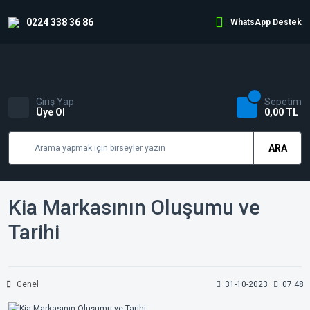
0224 338 36 86
WhatsApp Destek
Giriş Yap
Sepetim
Üye Ol
0,00 TL
ARA
Kia Markasının Oluşumu ve
Tarihi
Genel
31-10-2023
07:48