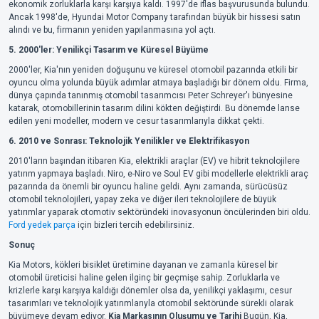
ekonomik zorluklarla karşı karşıya kaldı. 1997'de iflas başvurusunda bulundu.
Ancak 1998'de, Hyundai Motor Company tarafından büyük bir hissesi satın
alındı ve bu, firmanın yeniden yapılanmasına yol açtı.
5. 2000'ler: Yenilikçi Tasarım ve Küresel Büyüme
2000'ler, Kia'nın yeniden doğuşunu ve küresel otomobil pazarında etkili bir
oyuncu olma yolunda büyük adımlar atmaya başladığı bir dönem oldu. Firma,
dünya çapında tanınmış otomobil tasarımcısı Peter Schreyer'ı bünyesine
katarak, otomobillerinin tasarım dilini kökten değiştirdi. Bu dönemde lanse
edilen yeni modeller, modern ve cesur tasarımlarıyla dikkat çekti.
6. 2010 ve Sonrası: Teknolojik Yenilikler ve Elektrifikasyon
2010'ların başından itibaren Kia, elektrikli araçlar (EV) ve hibrit teknolojilere
yatırım yapmaya başladı. Niro, e-Niro ve Soul EV gibi modellerle elektrikli araç
pazarında da önemli bir oyuncu haline geldi. Aynı zamanda, sürücüsüz
otomobil teknolojileri, yapay zeka ve diğer ileri teknolojilere de büyük
yatırımlar yaparak otomotiv sektöründeki inovasyonun öncülerinden biri oldu.
Ford yedek parça
için bizleri tercih edebilirsiniz.
Sonuç
Kia Motors, kökleri bisiklet üretimine dayanan ve zamanla küresel bir
otomobil üreticisi haline gelen ilginç bir geçmişe sahip. Zorluklarla ve
krizlerle karşı karşıya kaldığı dönemler olsa da, yenilikçi yaklaşımı, cesur
tasarımları ve teknolojik yatırımlarıyla otomobil sektöründe sürekli olarak
büyümeye devam ediyor.
Kia Markasının Oluşumu ve Tarihi
Bugün, Kia,