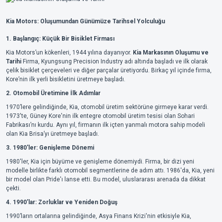
Kia Motors: Oluşumundan Günümüze Tarihsel Yolculuğu
1. Başlangıç: Küçük Bir Bisiklet Firması
Kia Motors’un kökenleri, 1944 yılına dayanıyor.
Kia Markasının Oluşumu ve
Tarihi
Firma, Kyungsung Precision Industry adı altında başladı ve ilk olarak
çelik bisiklet çerçeveleri ve diğer parçalar üretiyordu. Birkaç yıl içinde firma,
Kore’nin ilk yerli bisikletini üretmeye başladı.
2. Otomobil Üretimine İlk Adımlar
1970’lere gelindiğinde, Kia, otomobil üretim sektörüne girmeye karar verdi.
1973'te, Güney Kore'nin ilk entegre otomobil üretim tesisi olan Sohari
Fabrikası’nı kurdu. Aynı yıl, firmanın ilk içten yanmalı motora sahip modeli
olan Kia Brisa’yı üretmeye başladı.
3. 1980'ler: Genişleme Dönemi
1980'ler, Kia için büyüme ve genişleme dönemiydi. Firma, bir dizi yeni
modelle birlikte farklı otomobil segmentlerine de adım attı. 1986'da, Kia, yeni
bir model olan Pride'ı lanse etti. Bu model, uluslararası arenada da dikkat
çekti.
4. 1990’lar: Zorluklar ve Yeniden Doğuş
1990’ların ortalarına gelindiğinde, Asya Finans Krizi'nin etkisiyle Kia,