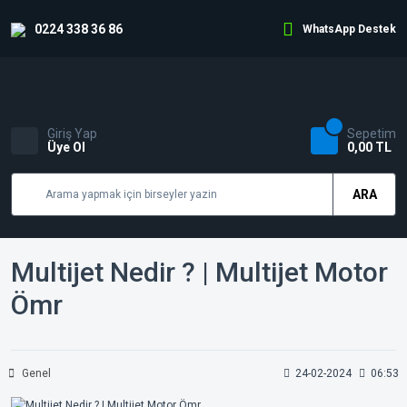
0224 338 36 86
WhatsApp Destek
Giriş Yap
Sepetim
Üye Ol
0,00 TL
ARA
Multijet Nedir ? | Multijet Motor
Ömr
Genel
24-02-2024
06:53