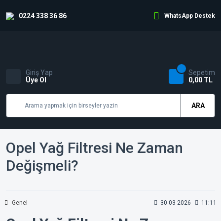
0224 338 36 86
WhatsApp Destek
Giriş Yap
Sepetim
Üye Ol
0,00 TL
ARA
Opel Yağ Filtresi Ne Zaman
Değişmeli?
Genel
30-03-2026
11:11