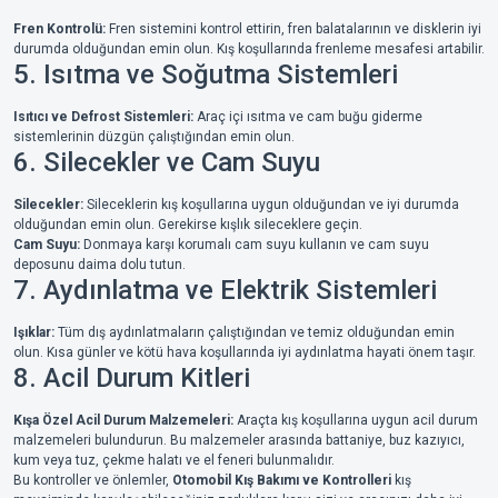
Fren Kontrolü:
Fren sistemini kontrol ettirin, fren balatalarının ve disklerin iyi
durumda olduğundan emin olun. Kış koşullarında frenleme mesafesi artabilir.
5. Isıtma ve Soğutma Sistemleri
Isıtıcı ve Defrost Sistemleri:
Araç içi ısıtma ve cam buğu giderme
sistemlerinin düzgün çalıştığından emin olun.
6. Silecekler ve Cam Suyu
Silecekler:
Sileceklerin kış koşullarına uygun olduğundan ve iyi durumda
olduğundan emin olun. Gerekirse kışlık sileceklere geçin.
Cam Suyu:
Donmaya karşı korumalı cam suyu kullanın ve cam suyu
deposunu daima dolu tutun.
7. Aydınlatma ve Elektrik Sistemleri
Işıklar:
Tüm dış aydınlatmaların çalıştığından ve temiz olduğundan emin
olun. Kısa günler ve kötü hava koşullarında iyi aydınlatma hayati önem taşır.
8. Acil Durum Kitleri
Kışa Özel Acil Durum Malzemeleri:
Araçta kış koşullarına uygun acil durum
malzemeleri bulundurun. Bu malzemeler arasında battaniye, buz kazıyıcı,
kum veya tuz, çekme halatı ve el feneri bulunmalıdır.
Bu kontroller ve önlemler,
Otomobil Kış Bakımı ve Kontrolleri
kış