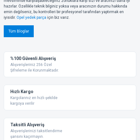
mevsiminde karşılaşabileceğiniz zorluklara karşı sizi ve aracınızı daha iyi
hazırlar. Özellikle teknik bilginiz yoksa veya aracınızın durumu hakkında
emin değilseniz, bu kontrolleri bir profesyonel tarafından yaptırmak en
iyisidir.
Opel yedek parça
için biz varız.
Tüm Bloglar
%100 Güvenli Alışveriş
Alışverişleriniz 256 Özel
Şifreleme ile Korunmaktadır.
Hızlı Kargo
Kargolarınız en hızlı şekilde
kargoya verilir
Taksitli Alışveriş
Alışverişlerinizi taksitlendirme
şansını kaçırmayın.