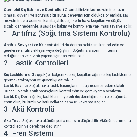
Otomobil Kış Bakımı ve Kontrolleri
Otomobilinizin kış mevsimine hazır
olması, güvenli ve sorunsuz bir sürüş deneyimi için oldukça önemlidir. Kış
mevsiminde aracınızın karşılaşabileceği zorlu hava koşulları ve düşük
sıcaklıklar nedeniyle, aşağıdaki bakım ve kontrollerin yapılması tavsiye edilir:
1. Antifriz (Soğutma Sistemi Kontrolü)
Antifriz Seviyesi ve Kalitesi:
Antifrizin donma noktasını kontrol edin ve
gerekirse antifriz ekleyin veya değiştirin. Soğutma sisteminin temiz
olduğundan ve sızıntı yapmadığından emin olun.
2. Lastik Kontrolleri
Kış Lastiklerine Geçiş:
Eğer bölgenizde kış koşulları ağır ise, kış lastiklerine
geçmek traksiyonu ve güvenliği artırabilir.
Lastik Basıncı:
Soğuk hava lastik basınçlarının düşmesine neden olabilir.
Düzenli olarak lastik basınçlarını kontrol edin ve gerekiyorsa ayarlayın.
Lastik Diş Derinliği:
Kış lastiklerinin yeterli diş derinliğine sahip olduğundan
emin olun, bu buzlu ve karlı yollarda daha iyi kavrama sağlar.
3. Akü Kontrolü
Akü Testi:
Soğuk hava akünün performansını düşürebilir. Akünün durumunu
kontrol edin ve gerekirse değiştirin.
4. Fren Sistemi