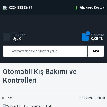
0224 338 36 86
WhatsApp Destek
Giriş Yap
Sepetim
Üye Ol
0,00 TL
ARA
Otomobil Kış Bakımı ve
Kontrolleri
Genel
07-03-2024
20:33