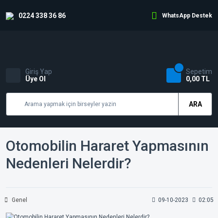
0224 338 36 86
WhatsApp Destek
Giriş Yap
Sepetim
Üye Ol
0,00 TL
ARA
Otomobilin Hararet Yapmasının
Nedenleri Nelerdir?
Genel
09-10-2023
02:05