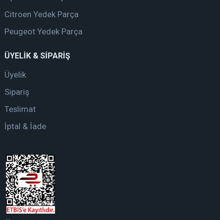
Citroen Yedek Parça
Peugeot Yedek Parça
ÜYELİK & SİPARİŞ
Üyelik
Sipariş
Teslimat
İptal & İade
web tasarım