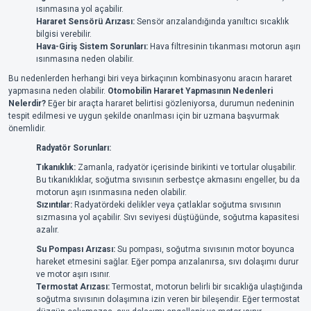
ısınmasına yol açabilir.
Hararet Sensörü Arızası:
Sensör arızalandığında yanıltıcı sıcaklık
bilgisi verebilir.
Hava-Giriş Sistem Sorunları:
Hava filtresinin tıkanması motorun aşırı
ısınmasına neden olabilir.
Bu nedenlerden herhangi biri veya birkaçının kombinasyonu aracın hararet
yapmasına neden olabilir.
Otomobilin Hararet Yapmasının Nedenleri
Nelerdir?
Eğer bir araçta hararet belirtisi gözleniyorsa, durumun nedeninin
tespit edilmesi ve uygun şekilde onarılması için bir uzmana başvurmak
önemlidir.
Radyatör Sorunları:
Tıkanıklık:
Zamanla, radyatör içerisinde birikinti ve tortular oluşabilir.
Bu tıkanıklıklar, soğutma sıvısının serbestçe akmasını engeller, bu da
motorun aşırı ısınmasına neden olabilir.
Sızıntılar:
Radyatördeki delikler veya çatlaklar soğutma sıvısının
sızmasına yol açabilir. Sıvı seviyesi düştüğünde, soğutma kapasitesi
azalır.
Su Pompası Arızası:
Su pompası, soğutma sıvısının motor boyunca
hareket etmesini sağlar. Eğer pompa arızalanırsa, sıvı dolaşımı durur
ve motor aşırı ısınır.
Termostat Arızası:
Termostat, motorun belirli bir sıcaklığa ulaştığında
soğutma sıvısının dolaşımına izin veren bir bileşendir. Eğer termostat