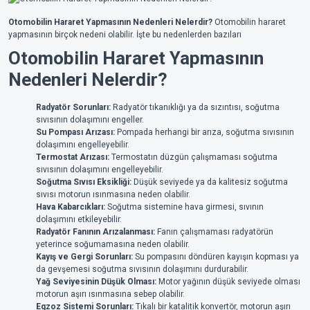
Otomobilin Hararet Yapmasının Nedenleri Nelerdir?
Otomobilin hararet
yapmasının birçok nedeni olabilir. İşte bu nedenlerden bazıları
Otomobilin Hararet Yapmasının
Nedenleri Nelerdir?
Radyatör Sorunları:
Radyatör tıkanıklığı ya da sızıntısı, soğutma
sıvısının dolaşımını engeller.
Su Pompası Arızası:
Pompada herhangi bir arıza, soğutma sıvısının
dolaşımını engelleyebilir.
Termostat Arızası:
Termostatın düzgün çalışmaması soğutma
sıvısının dolaşımını engelleyebilir.
Soğutma Sıvısı Eksikliği:
Düşük seviyede ya da kalitesiz soğutma
sıvısı motorun ısınmasına neden olabilir.
Hava Kabarcıkları:
Soğutma sistemine hava girmesi, sıvının
dolaşımını etkileyebilir.
Radyatör Fanının Arızalanması:
Fanın çalışmaması radyatörün
yeterince soğumamasına neden olabilir.
Kayış ve Gergi Sorunları:
Su pompasını döndüren kayışın kopması ya
da gevşemesi soğutma sıvısının dolaşımını durdurabilir.
Yağ Seviyesinin Düşük Olması:
Motor yağının düşük seviyede olması
motorun aşırı ısınmasına sebep olabilir.
Egzoz Sistemi Sorunları:
Tıkalı bir katalitik konvertör, motorun aşırı