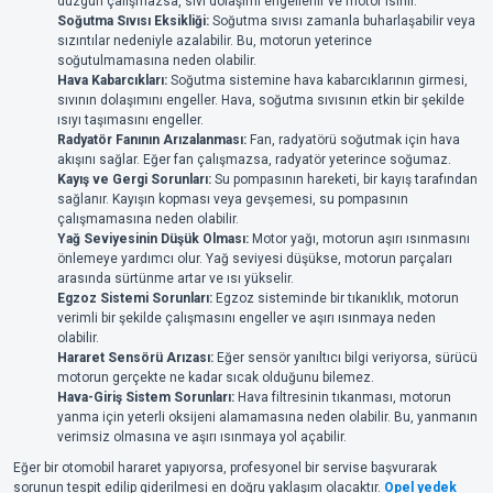
düzgün çalışmazsa, sıvı dolaşımı engellenir ve motor ısınır.
Soğutma Sıvısı Eksikliği:
Soğutma sıvısı zamanla buharlaşabilir veya
sızıntılar nedeniyle azalabilir. Bu, motorun yeterince
soğutulmamasına neden olabilir.
Hava Kabarcıkları:
Soğutma sistemine hava kabarcıklarının girmesi,
sıvının dolaşımını engeller. Hava, soğutma sıvısının etkin bir şekilde
ısıyı taşımasını engeller.
Radyatör Fanının Arızalanması:
Fan, radyatörü soğutmak için hava
akışını sağlar. Eğer fan çalışmazsa, radyatör yeterince soğumaz.
Kayış ve Gergi Sorunları:
Su pompasının hareketi, bir kayış tarafından
sağlanır. Kayışın kopması veya gevşemesi, su pompasının
çalışmamasına neden olabilir.
Yağ Seviyesinin Düşük Olması:
Motor yağı, motorun aşırı ısınmasını
önlemeye yardımcı olur. Yağ seviyesi düşükse, motorun parçaları
arasında sürtünme artar ve ısı yükselir.
Egzoz Sistemi Sorunları:
Egzoz sisteminde bir tıkanıklık, motorun
verimli bir şekilde çalışmasını engeller ve aşırı ısınmaya neden
olabilir.
Hararet Sensörü Arızası:
Eğer sensör yanıltıcı bilgi veriyorsa, sürücü
motorun gerçekte ne kadar sıcak olduğunu bilemez.
Hava-Giriş Sistem Sorunları:
Hava filtresinin tıkanması, motorun
yanma için yeterli oksijeni alamamasına neden olabilir. Bu, yanmanın
verimsiz olmasına ve aşırı ısınmaya yol açabilir.
Eğer bir otomobil hararet yapıyorsa, profesyonel bir servise başvurarak
sorunun tespit edilip giderilmesi en doğru yaklaşım olacaktır.
Opel yedek