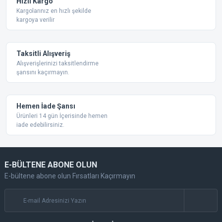
Hızlı Kargo
Kargolarınız en hızlı şekilde
kargoya verilir
Taksitli Alışveriş
Alışverişlerinizi taksitlendirme
şansını kaçırmayın.
Hemen İade Şansı
Ürünleri 14 gün İçerisinde hemen
iade edebilirsiniz.
E-BÜLTENE ABONE OLUN
E-bültene abone olun Fırsatları Kaçırmayın