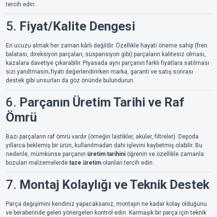
tercih edin.
5.
Fiyat/Kalite Dengesi
En ucuzu almak her zaman kârlı değildir. Özellikle hayati öneme sahip (fren
balatası, direksiyon parçaları, süspansiyon gibi) parçaların kalitesiz olması,
kazalara davetiye çıkarabilir. Piyasada aynı parçanın farklı fiyatlara satılması
sizi yanıltmasın; fiyatı değerlendirirken marka, garanti ve satış sonrası
destek gibi unsurları da göz önünde bulundurun.
6.
Parçanın Üretim Tarihi ve Raf
Ömrü
Bazı parçaların raf ömrü vardır (örneğin lastikler, aküler, filtreler). Depoda
yıllarca beklemiş bir ürün, kullanılmadan dahi işlevini kaybetmiş olabilir. Bu
nedenle, mümkünse parçanın
üretim tarihini
öğrenin ve özellikle zamanla
bozulan malzemelerde
taze üretim
olanları tercih edin.
7.
Montaj Kolaylığı ve Teknik Destek
Parça değişimini kendiniz yapacaksanız, montajın ne kadar kolay olduğunu
ve beraberinde gelen yönergeleri kontrol edin. Karmaşık bir parça için teknik