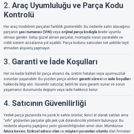
2.
Araç Uyumluluğu ve Parça Kodu
Kontrolü
Her araç modelinin parçaları farklılık gösterebilir. Bu nedenle satın alacağınız
parçanın
şasi numarası (VIN)
veya
orijinal parça koduyla
birebir uyumlu
olması gerekir. Gelişi güzel alınan parçalar, montajda sorun yaratabilir ve
ciddi sistem arızalarına yol açabilir. Parça kodunu satıcıdan net şekilde teyit
etmeden alışveriş yapmayın.
3.
Garanti ve İade Koşulları
Her ne kadar kaliteli bir parça alsanız da, üretim hataları veya uyumsuzluk
sorunları yaşanabilir. Bu yüzden parça alırken
garanti süresi
ve
iade koşulları
hakkında bilgi alın. Güvenilir satıcılar, belirli bir süre garanti sunar ve sorun
yaşamanız durumunda değişim veya iade hakkınızı korur.
4.
Satıcının Güvenilirliği
Yedek parça pazarında ne yazık ki sahte ürünler, ikinci el olarak satılan ama
"sıfır" gösterilen parçalar gibi pek çok dolandırıcılık yöntemi bulunuyor. Bu
nedenle alışveriş yaptığınız yerin güvenilirliğinden emin olun. Mümkünse
fatura kesen
,
fiziksel adresi olan
ve
müşteri yorumları olumlu
olan firmaları