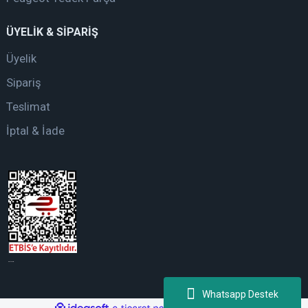
ÜYELİK & SİPARİŞ
Üyelik
Sipariş
Teslimat
İptal & İade
web tasarım
Whatsapp Destek