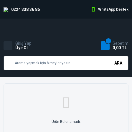
0224 338 36 86
WhatsApp Destek
Giriş Yap
Sepetim
Üye Ol
0,00 TL
ARA
Ürün Bulunamadı.