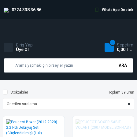
0224 338 36 86
WhatsApp Destek
Giriş Yap
Sepetim
Üye Ol
0,00 TL
ARA
Stoktakiler
Toplam 39 ürün