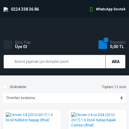
0224 338 36 86
WhatsApp Destek
Giriş Yap
Sepetim
Üye Ol
0,00 TL
ARA
Stoktakiler
Toplam 12 ürün