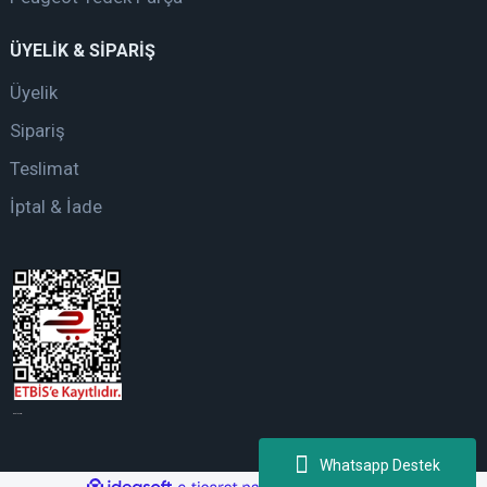
ÜYELİK & SİPARİŞ
Üyelik
Sipariş
Teslimat
İptal & İade
web tasarım
Whatsapp Destek