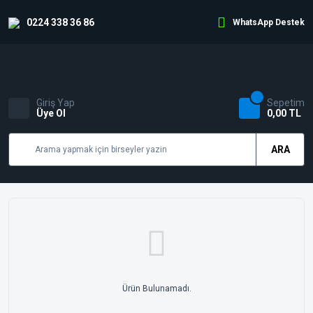
0224 338 36 86
WhatsApp Destek
Giriş Yap
Sepetim
Üye Ol
0,00 TL
ARA
Ürün Bulunamadı.