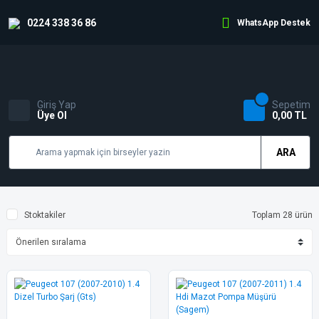
0224 338 36 86
WhatsApp Destek
Giriş Yap
Sepetim
Üye Ol
0,00 TL
ARA
Stoktakiler
Toplam 28 ürün