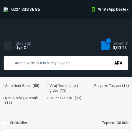
0224 338 36 86
WhatsApp Destek
Giriş Yap
Sepetim
Üye Ol
0,00 TL
ARA
Amortisör Grubu
(58)
Viraj Demir (z rot)
Porya ve Taşıyıcı
(14)
grubu
(15)
Rotil-Rotbaşı-Rotmili
Salıncak Grubu
(11)
(14)
Stoktakiler
Toplam 138 ürün