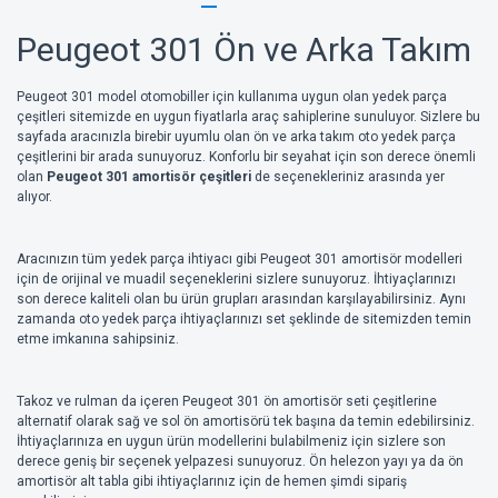
Peugeot 301 Ön ve Arka Takım
Peugeot 301 model otomobiller için kullanıma uygun olan yedek parça
çeşitleri sitemizde en uygun fiyatlarla araç sahiplerine sunuluyor. Sizlere bu
sayfada aracınızla birebir uyumlu olan ön ve arka takım oto yedek parça
çeşitlerini bir arada sunuyoruz. Konforlu bir seyahat için son derece önemli
olan
Peugeot 301 amortisör çeşitleri
de seçenekleriniz arasında yer
alıyor.
Aracınızın tüm yedek parça ihtiyacı gibi Peugeot 301 amortisör modelleri
için de orijinal ve muadil seçeneklerini sizlere sunuyoruz. İhtiyaçlarınızı
son derece kaliteli olan bu ürün grupları arasından karşılayabilirsiniz. Aynı
zamanda oto yedek parça ihtiyaçlarınızı set şeklinde de sitemizden temin
etme imkanına sahipsiniz.
Takoz ve rulman da içeren Peugeot 301 ön amortisör seti çeşitlerine
alternatif olarak sağ ve sol ön amortisörü tek başına da temin edebilirsiniz.
İhtiyaçlarınıza en uygun ürün modellerini bulabilmeniz için sizlere son
derece geniş bir seçenek yelpazesi sunuyoruz. Ön helezon yayı ya da ön
amortisör alt tabla gibi ihtiyaçlarınız için de hemen şimdi sipariş