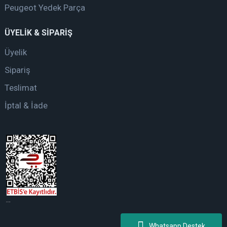
Peugeot Yedek Parça
ÜYELİK & SİPARİŞ
Üyelik
Sipariş
Teslimat
İptal & İade
web tasarım
Whatsapp Destek