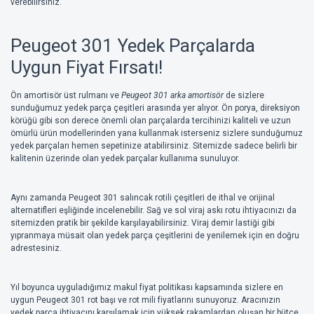
verebilirsiniz.
Peugeot 301 Yedek Parçalarda
Uygun Fiyat Fırsatı!
Ön amortisör üst rulmanı ve
Peugeot 301 arka amortisör
de sizlere
sunduğumuz yedek parça çeşitleri arasında yer alıyor. Ön porya, direksiyon
körüğü gibi son derece önemli olan parçalarda tercihinizi kaliteli ve uzun
ömürlü ürün modellerinden yana kullanmak isterseniz sizlere sunduğumuz
yedek parçaları hemen sepetinize atabilirsiniz. Sitemizde sadece belirli bir
kalitenin üzerinde olan yedek parçalar kullanıma sunuluyor.
Aynı zamanda Peugeot 301 salıncak rotili çeşitleri de ithal ve orijinal
alternatifleri eşliğinde incelenebilir. Sağ ve sol viraj askı rotu ihtiyacınızı da
sitemizden pratik bir şekilde karşılayabilirsiniz. Viraj demir lastiği gibi
yıpranmaya müsait olan yedek parça çeşitlerini de yenilemek için en doğru
adrestesiniz.
Yıl boyunca uyguladığımız makul fiyat politikası kapsamında sizlere en
uygun Peugeot 301 rot başı ve rot mili fiyatlarını sunuyoruz. Aracınızın
yedek parça ihtiyacını karşılamak için yüksek rakamlardan oluşan bir bütçe