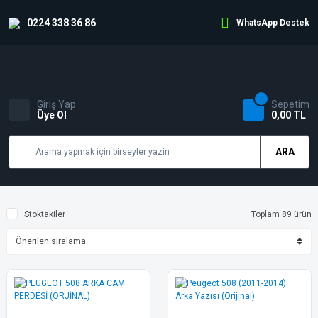
0224 338 36 86
WhatsApp Destek
Giriş Yap
Sepetim
Üye Ol
0,00 TL
ARA
Stoktakiler
Toplam 89 ürün