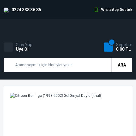
0224 338 36 86
WhatsApp Destek
Giriş Yap
Sepetim
Üye Ol
0,00 TL
ARA