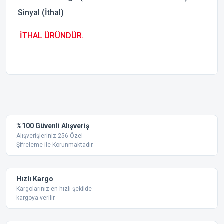
Sinyal (İthal)
İTHAL ÜRÜNDÜR.
Bu ürünün fiyat bilgisi, resim, ürün açıklamalarında ve diğer
konularda yetersiz gördüğünüz noktaları öneri formunu
Bu ürüne ilk yorumu siz yapın!
kullanarak tarafımıza iletebilirsiniz.
Görüş ve önerileriniz için teşekkür ederiz.
Yorum Yaz
%100 Güvenli Alışveriş
Ürün resmi kalitesiz, bozuk veya görüntülenemiyor.
Alışverişleriniz 256 Özel
Şifreleme ile Korunmaktadır.
Ürün açıklamasında eksik bilgiler bulunuyor.
Ürün bilgilerinde hatalar bulunuyor.
Ürün fiyatı diğer sitelerden daha pahalı.
Hızlı Kargo
Bu ürüne benzer farklı alternatifler olmalı.
Kargolarınız en hızlı şekilde
kargoya verilir