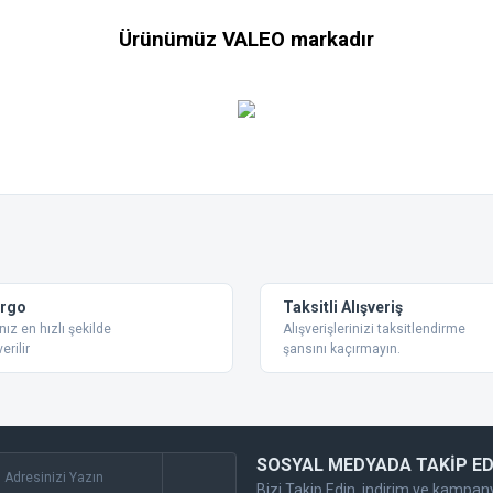
Ürünümüz VALEO markadır
 konularda yetersiz gördüğünüz noktaları öneri formunu kullanarak tarafımıza ilet
Bu ürüne ilk yorumu siz yapın!
Yorum Yaz
argo
Taksitli Alışveriş
nız en hızlı şekilde
Alışverişlerinizi taksitlendirme
erilir
şansını kaçırmayın.
SOSYAL MEDYADA TAKİP ED
Bizi Takip Edin, indirim ve kampan