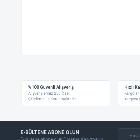
Bu ürünün fiyat bilgisi, resim, ürün açıklamalarında ve diğer
Görüş ve önerileriniz için teşekkür ederiz.
Ürün resmi kalitesiz, bozuk veya görüntülenemiyor.
%100 Güvenli Alışveriş
Hızlı K
Ürün açıklamasında eksik bilgiler bulunuyor.
Alışverişleriniz 256 Özel
Kargoları
Ürün bilgilerinde hatalar bulunuyor.
Şifreleme ile Korunmaktadır.
kargoya v
Ürün fiyatı diğer sitelerden daha pahalı.
Bu ürüne benzer farklı alternatifler olmalı.
E-BÜLTENE ABONE OLUN
E-bültene abone olun Fırsatları Kaçırmayın