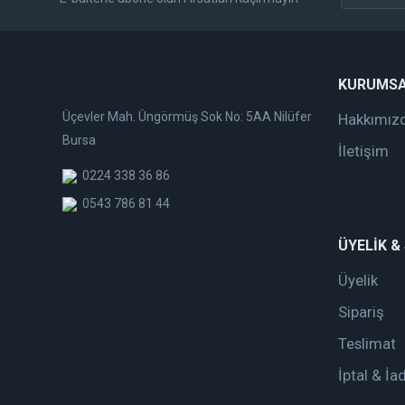
KURUMS
Üçevler Mah. Üngörmüş Sok No: 5AA Nilüfer
Hakkımız
Bursa
İletişim
0224 338 36 86
0543 786 81 44
ÜYELİK &
Üyelik
Sipariş
Teslimat
İptal & İa