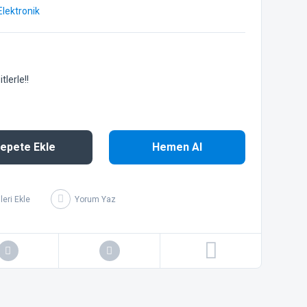
Elektronik
lerle!!
epete Ekle
Hemen Al
Yorum Yaz