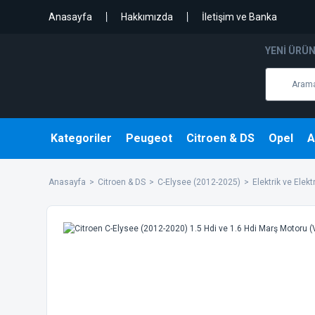
Anasayfa
Hakkımızda
İletişim ve Banka
YENI ÜRÜ
Kategoriler
Peugeot
Citroen & DS
Opel
A
Anasayfa
Citroen & DS
C-Elysee (2012-2025)
Elektrik ve Elekt