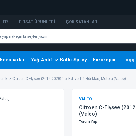
NLER
FIRSAT ÜRÜNLERI
ÇOK SATANLAR
ksesuarlar
Yağ-Antifriz-Katkı-Sprey
Eurorepar
Togg
ronik
Citroen C-Elysee (2012-2020) 1.5 Hdi ve 1.6 Hdi Marş Motoru (Valeo)
VALEO
Citroen C-Elysee (2012
(Valeo)
Yorum Yap