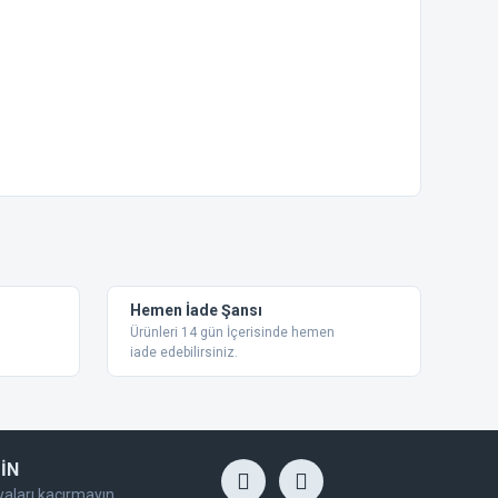
ebilirsiniz.
Hemen İade Şansı
Ürünleri 14 gün İçerisinde hemen
iade edebilirsiniz.
İN
yaları kaçırmayın