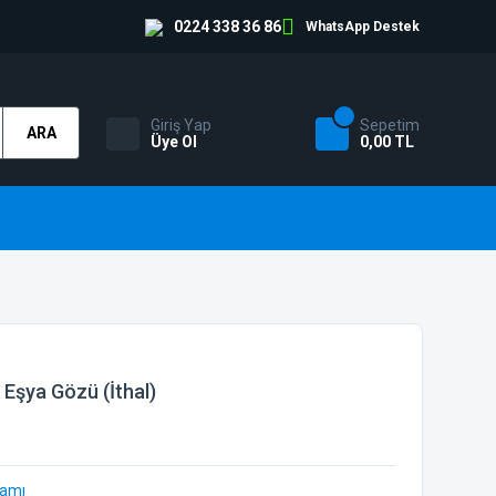
0224 338 36 86
WhatsApp Destek
Giriş Yap
Sepetim
ARA
Üye Ol
0,00 TL
 Eşya Gözü (İthal)
samı