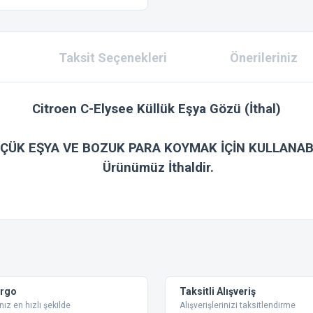
Taksit Seçenekleri
Önerileriniz
Citroen C-Elysee Küllük Eşya Gözü (İthal)
ÇÜK EŞYA VE BOZUK PARA KOYMAK İÇİN KULLANAB
Ürünümüz İthaldir.
 konularda yetersiz gördüğünüz noktaları öneri formunu kullanarak tarafımıza ilet
Bu ürüne ilk yorumu siz yapın!
Yorum Yaz
argo
Taksitli Alışveriş
nız en hızlı şekilde
Alışverişlerinizi taksitlendirme