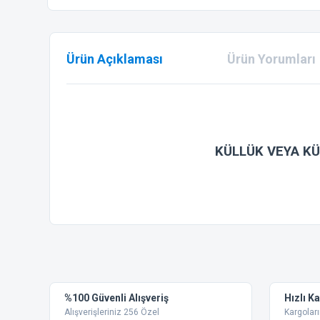
Ürün Açıklaması
Ürün Yorumları
KÜLLÜK VEYA KÜ
Bu ürünün fiyat bilgisi, resim, ürün açıklamalarında ve diğer
Görüş ve önerileriniz için teşekkür ederiz.
Ürün resmi kalitesiz, bozuk veya görüntülenemiyor.
%100 Güvenli Alışveriş
Hızlı K
Ürün açıklamasında eksik bilgiler bulunuyor.
Alışverişleriniz 256 Özel
Kargoları