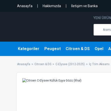
Anasayfa
Hakkımızda
İletişim ve Banka
YENI ÜRÜ
Kategoriler
Peugeot
Citroen & DS
Opel
A
Anasayfa
Citroen & DS
C-Elysee (2012-2025)
İç Trim Aksamı