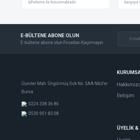
Ürün bilgilerinde hatalar bulunuyor.
Şifreleme ile Korunmaktadır.
kargoya v
Ürün fiyatı diğer sitelerden daha pahalı.
Bu ürüne benzer farklı alternatifler olmalı.
E-BÜLTENE ABONE OLUN
E-bültene abone olun Fırsatları Kaçırmayın
KURUMS
Üçevler Mah. Üngörmüş Sok No: 5AA Nilüfer
Hakkımız
Bursa
İletişim
0224 338 36 86
0530 951 83 08
ÜYELİK &
Üyelik