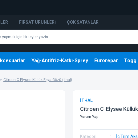
NLER
FIRSAT ÜRÜNLERI
ÇOK SATANLAR
ksesuarlar
Yağ-Antifriz-Katkı-Sprey
Eurorepar
Togg
Citroen C-Elysee Küllük Eşya Gözü (İthal)
İTHAL
Citroen C-Elysee Küllük
Yorum Yap
Kategori
İç Trim Ak