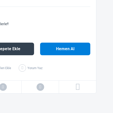
erle!!
epete Ekle
Hemen Al
Yorum Yaz