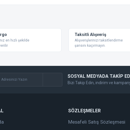
 konularda yetersiz gördüğünüz noktaları öneri formunu kullanarak tarafımıza ilet
Bu ürüne ilk yorumu siz yapın!
Yorum Yaz
argo
Taksitli Alışveriş
nız en hızlı şekilde
Alışverişlerinizi taksitlendirme
erilir
şansını kaçırmayın.
SOSYAL MEDYADA TAKİP ED
Bizi Takip Edin, indirim ve kampan
Gönder
AL
SÖZLEŞMELER
da
Mesafeli Satış Sözleşmesi