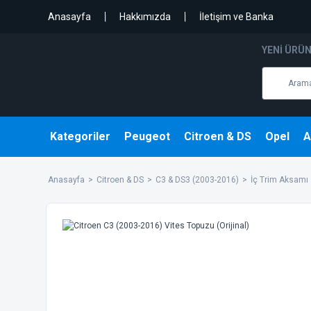
Anasayfa
Hakkımızda
İletişim ve Banka
YENI ÜRÜ
Kategoriler
Peugeot
Citroen & DS
Opel
A
Anasayfa
Citroen & DS
C3 & DS3 (2003-2016)
İç Trim Aksamı