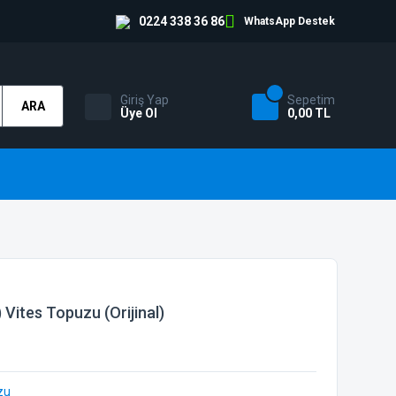
0224 338 36 86
WhatsApp Destek
Giriş Yap
Sepetim
ARA
Üye Ol
0,00 TL
Vites Topuzu (Orijinal)
zu