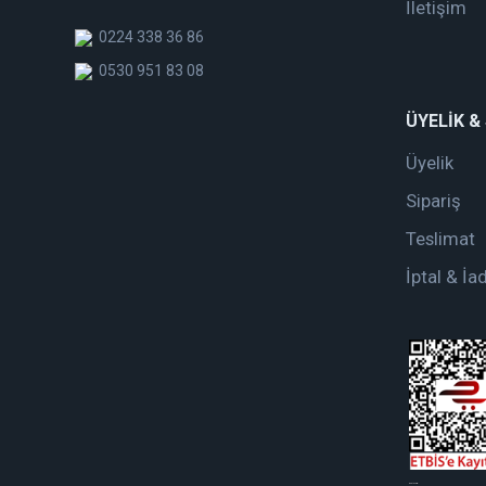
İletişim
0224 338 36 86
0530 951 83 08
ÜYELİK &
Üyelik
Sipariş
Teslimat
İptal & İa
web tasarım