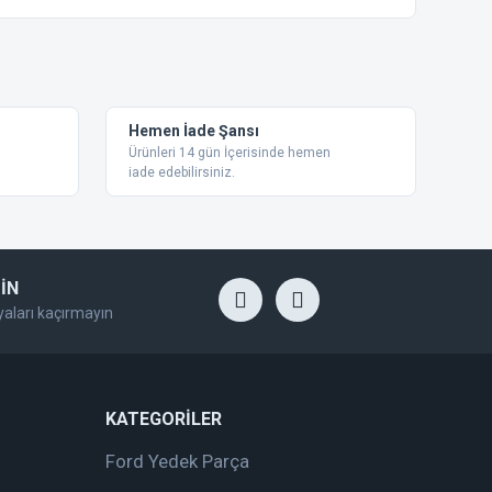
ebilirsiniz.
Hemen İade Şansı
Ürünleri 14 gün İçerisinde hemen
iade edebilirsiniz.
İN
yaları kaçırmayın
KATEGORİLER
Ford Yedek Parça