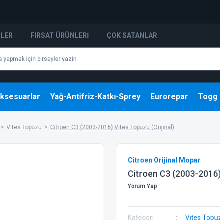
NLER
FIRSAT ÜRÜNLERI
ÇOK SATANLAR
ksesuarlar
Yağ-Antifriz-Katkı-Sprey
Eurorepar
Togg
Vites Topuzu
Citroen C3 (2003-2016) Vites Topuzu (Orijinal)
Citroen Orijinal Mopar
Citroen C3 (2003-2016) 
Yorum Yap
Kategori
Vites Topu