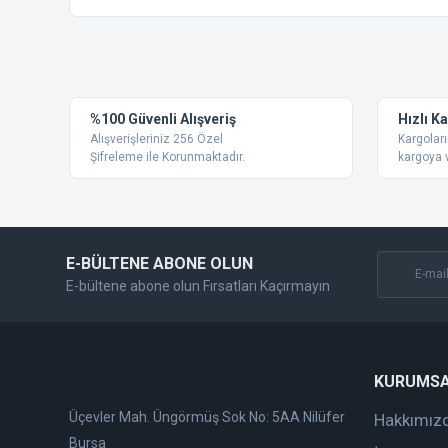
Bu ürünün fiyat bilgisi, resim, ürün açıklamalarında ve diğer
Görüş ve önerileriniz için teşekkür ederiz.
Ürün resmi kalitesiz, bozuk veya görüntülenemiyor.
%100 Güvenli Alışveriş
Hızlı K
Ürün açıklamasında eksik bilgiler bulunuyor.
Alışverişleriniz 256 Özel
Kargoları
Ürün bilgilerinde hatalar bulunuyor.
Şifreleme ile Korunmaktadır.
kargoya v
Ürün fiyatı diğer sitelerden daha pahalı.
Bu ürüne benzer farklı alternatifler olmalı.
E-BÜLTENE ABONE OLUN
E-bültene abone olun Fırsatları Kaçırmayın
KURUMS
Üçevler Mah. Üngörmüş Sok No: 5AA Nilüfer
Hakkımız
Bursa