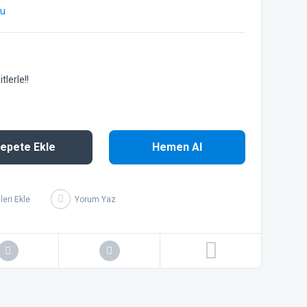
bu
lerle!!
epete Ekle
Hemen Al
Yorum Yaz