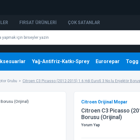
NLER
FIRSAT ÜRÜNLERI
ÇOK SATANLAR
ksesuarlar
Yağ-Antifriz-Katkı-Sprey
Eurorepar
Togg
otor Grubu
Citroen C3 Picasso (2012-2015) 1.6 Hdi Euro5 3 No.lu Enjektör Borusu
Citroen Orijinal Mopar
Citroen C3 Picasso (20
Borusu (Orijinal)
Yorum Yap