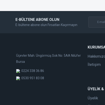
Bu ürüne benzer farklı alternatifler olmalı.
E-BÜLTENE ABONE OLUN
E-bültene abone olun Fırsatları Kaçırmayın
KURUMS
Üçevler Mah. Üngörmüş Sok No: 5AA Nilüfer
Hakkımız
Bursa
İletişim
0224 338 36 86
0530 951 83 08
ÜYELİK &
Üyelik