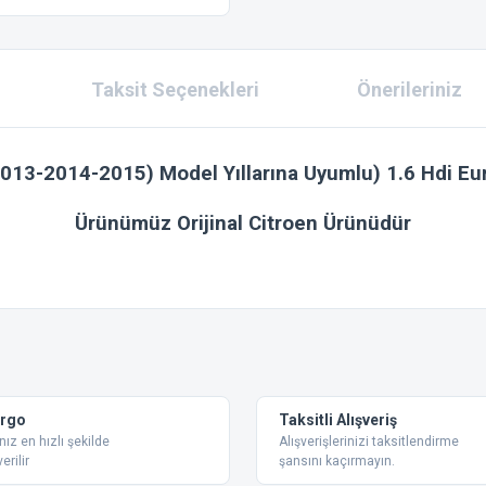
Taksit Seçenekleri
Önerileriniz
013-2014-2015) Model Yıllarına Uyumlu) 1.6 Hdi Eu
Ürünümüz Orijinal Citroen Ürünüdür
 konularda yetersiz gördüğünüz noktaları öneri formunu kullanarak tarafımıza ilet
Bu ürüne ilk yorumu siz yapın!
Yorum Yaz
argo
Taksitli Alışveriş
nız en hızlı şekilde
Alışverişlerinizi taksitlendirme
erilir
şansını kaçırmayın.