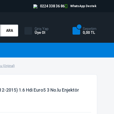
0224 338 36 86
WhatsApp Destek
Giriş Yap
Sepetim
ARA
Üye Ol
0,00 TL
 (Orijinal)
12-2015) 1.6 Hdi Euro5 3 No.lu Enjektör