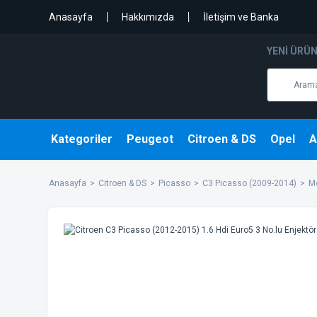
Anasayfa
Hakkımızda
İletişim ve Banka
YENI ÜRÜ
Kategoriler
Peugeot
Citroen & DS
Opel
A
Anasayfa
Citroen & DS
Picasso
C3 Picasso (2009-2014)
M