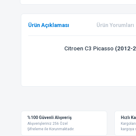
Ürün Açıklaması
Ürün Yorumları
Citroen C3 Picasso
(2012-2
Bu ürünün fiyat bilgisi, resim, ürün açıklamalarında ve diğer
Görüş ve önerileriniz için teşekkür ederiz.
Ürün resmi kalitesiz, bozuk veya görüntülenemiyor.
%100 Güvenli Alışveriş
Hızlı K
Ürün açıklamasında eksik bilgiler bulunuyor.
Alışverişleriniz 256 Özel
Kargoları
Ürün bilgilerinde hatalar bulunuyor.
Şifreleme ile Korunmaktadır.
kargoya v
Ürün fiyatı diğer sitelerden daha pahalı.