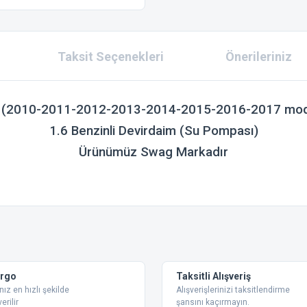
Taksit Seçenekleri
Önerileriniz
3
(2010-2011-2012-2013-2014-2015-2016-2017 model 
1.6 Benzinli Devirdaim (Su Pompası)
Ürünümüz Swag Markadır
 konularda yetersiz gördüğünüz noktaları öneri formunu kullanarak tarafımıza ilet
Bu ürüne ilk yorumu siz yapın!
Yorum Yaz
argo
Taksitli Alışveriş
nız en hızlı şekilde
Alışverişlerinizi taksitlendirme
erilir
şansını kaçırmayın.