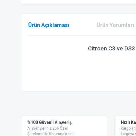
Ürün Açıklaması
Ürün Yorumları
Citroen C3 ve DS
Bu ürünün fiyat bilgisi, resim, ürün açıklamalarında ve diğer
Görüş ve önerileriniz için teşekkür ederiz.
Ürün resmi kalitesiz, bozuk veya görüntülenemiyor.
%100 Güvenli Alışveriş
Hızlı K
Ürün açıklamasında eksik bilgiler bulunuyor.
Alışverişleriniz 256 Özel
Kargoları
Ürün bilgilerinde hatalar bulunuyor.
Şifreleme ile Korunmaktadır.
kargoya v