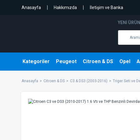
Anasayfa
Hakkımızda
İletişim ve Banka
YENI ÜRÜ
Kategoriler
Peugeot
Citroen & DS
Opel
A
Anasayfa
Citroen & DS
C3 & DS3 (2003-2016)
Triger Seti ve 