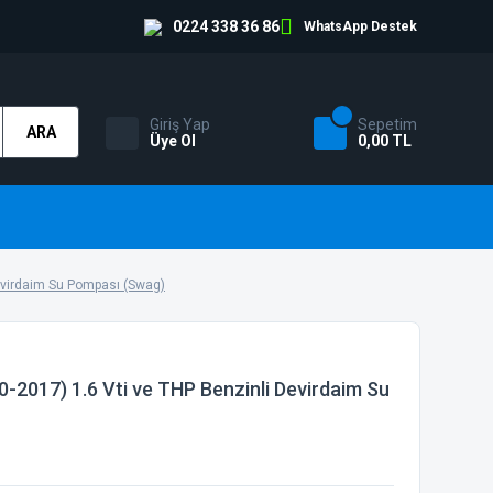
0224 338 36 86
WhatsApp Destek
Giriş Yap
Sepetim
ARA
Üye Ol
0,00 TL
Devirdaim Su Pompası (Swag)
0-2017) 1.6 Vti ve THP Benzinli Devirdaim Su