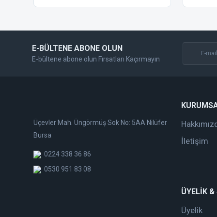
Ürün fiyatı diğer sitelerden daha pahalı.
Bu ürüne benzer farklı alternatifler olmalı.
E-BÜLTENE ABONE OLUN
E-bültene abone olun Fırsatları Kaçırmayın
KURUMS
Üçevler Mah. Üngörmüş Sok No: 5AA Nilüfer
Hakkımız
Bursa
İletişim
0224 338 36 86
0530 951 83 08
ÜYELİK &
Üyelik