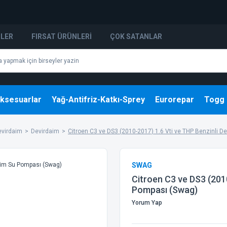
NLER
FIRSAT ÜRÜNLERI
ÇOK SATANLAR
ksesuarlar
Yağ-Antifriz-Katkı-Sprey
Eurorepar
Togg
Devirdaim
Devirdaim
Citroen C3 ve DS3 (2010-2017) 1.6 Vti ve THP Benzinli 
SWAG
Citroen C3 ve DS3 (201
Pompası (Swag)
Yorum Yap