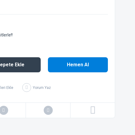
lerle!!
epete Ekle
Hemen Al
Yorum Yaz