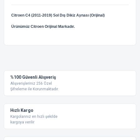
Citroen C4 (2011-2019) Sol Dış Dikiz Aynası (Orijinal)
Ürünümüz Citroen Orijinal Markadır.
Bu ürünün fiyat bilgisi, resim, ürün açıklamalarında ve diğer
konularda yetersiz gördüğünüz noktaları öneri formunu
Bu ürüne ilk yorumu siz yapın!
kullanarak tarafımıza iletebilirsiniz.
Görüş ve önerileriniz için teşekkür ederiz.
Yorum Yaz
%100 Güvenli Alışveriş
Ürün resmi kalitesiz, bozuk veya görüntülenemiyor.
Alışverişleriniz 256 Özel
Şifreleme ile Korunmaktadır.
Ürün açıklamasında eksik bilgiler bulunuyor.
Ürün bilgilerinde hatalar bulunuyor.
Ürün fiyatı diğer sitelerden daha pahalı.
Hızlı Kargo
Bu ürüne benzer farklı alternatifler olmalı.
Kargolarınız en hızlı şekilde
kargoya verilir