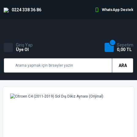
0224 338 36 86
WhatsApp Destek
Giriş Yap
Sepetim
Üye Ol
0,00 TL
ARA