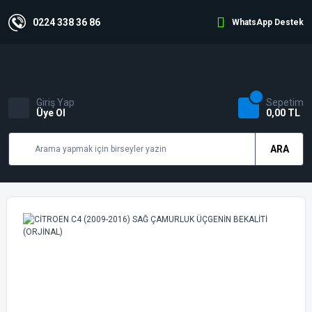
0224 338 36 86
WhatsApp Destek
Giriş Yap
Sepetim
Üye Ol
0,00 TL
ARA