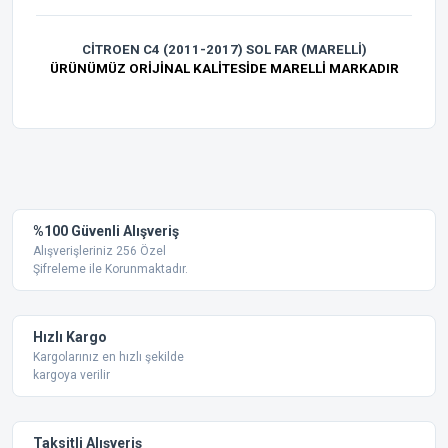
CİTROEN C4 (2011-2017) SOL FAR (MARELLİ)
ÜRÜNÜMÜZ ORİJİNAL KALİTESİDE MARELLİ MARKADIR
Bu ürünün fiyat bilgisi, resim, ürün açıklamalarında ve diğer
konularda yetersiz gördüğünüz noktaları öneri formunu
Bu ürüne ilk yorumu siz yapın!
kullanarak tarafımıza iletebilirsiniz.
Görüş ve önerileriniz için teşekkür ederiz.
Yorum Yaz
%100 Güvenli Alışveriş
Ürün resmi kalitesiz, bozuk veya görüntülenemiyor.
Alışverişleriniz 256 Özel
Şifreleme ile Korunmaktadır.
Ürün açıklamasında eksik bilgiler bulunuyor.
Ürün bilgilerinde hatalar bulunuyor.
Ürün fiyatı diğer sitelerden daha pahalı.
Hızlı Kargo
Bu ürüne benzer farklı alternatifler olmalı.
Kargolarınız en hızlı şekilde
kargoya verilir
Taksitli Alışveriş