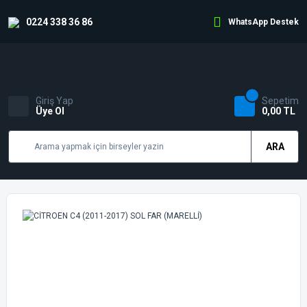
0224 338 36 86
WhatsApp Destek
Giriş Yap
Sepetim
Üye Ol
0,00 TL
ARA